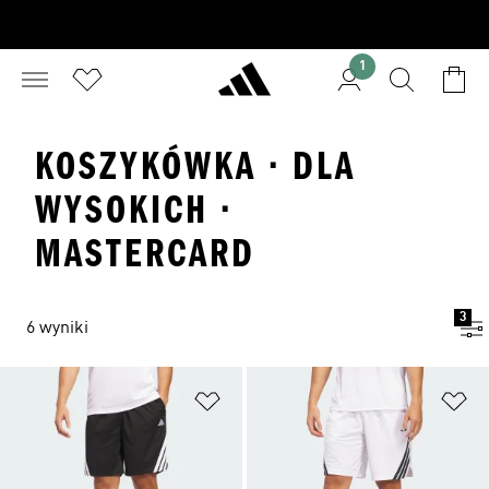
1
KOSZYKÓWKA · DLA
WYSOKICH ·
MASTERCARD
3
6 wyniki
Dodaj do listy życzeń
Do