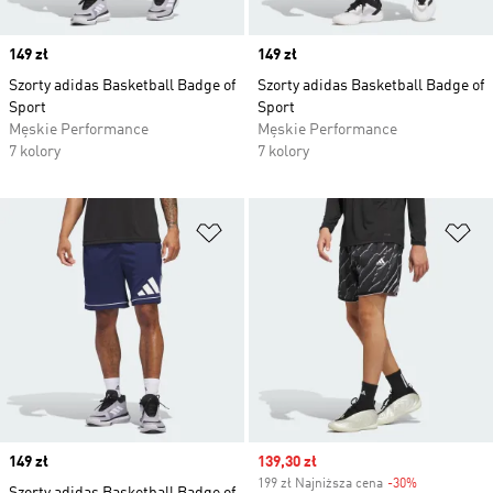
Price
149 zł
Price
149 zł
Szorty adidas Basketball Badge of
Szorty adidas Basketball Badge of
Sport
Sport
Męskie Performance
Męskie Performance
7 kolory
7 kolory
Dodaj do listy życzeń
Do
Price
149 zł
Sale price
139,30 zł
199 zł Najniższa cena
-30%
Discount