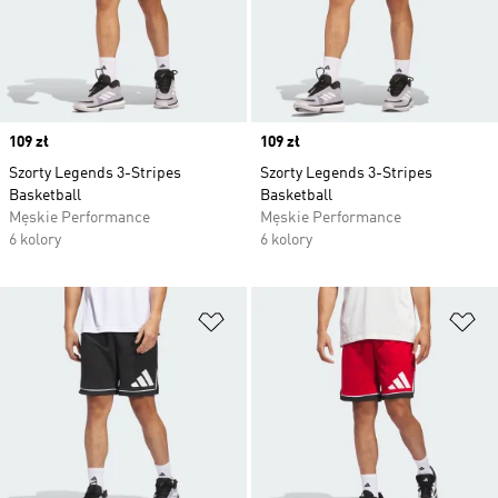
Price
109 zł
Price
109 zł
Szorty Legends 3-Stripes
Szorty Legends 3-Stripes
Basketball
Basketball
Męskie Performance
Męskie Performance
6 kolory
6 kolory
Dodaj do listy życzeń
Do