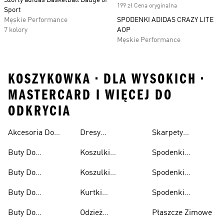
Szorty adidas Basketball Badge of
199 zł Cena oryginalna
Sport
Męskie Performance
SPODENKI ADIDAS CRAZY LITE
7 kolory
AOP
Męskie Performance
KOSZYKOWKA • DLA WYSOKICH •
MASTERCARD I WIĘCEJ DO
ODKRYCIA
Akcesoria Do
Dresy
Skarpety
Wyprzedaż
Koszykówki
Koszykarskie
Koszykarskie
Buty Do
Koszulki
Spodenki
Koszykówki
Koszykarskie
Koszykarskie
Buty Do
Koszulki
Spodenki
Koszykówki
Koszykarskie Dla
Koszykarskie
Buty Do
Kurtki
Spodenki
Damskie
Dzieci
Damskie
Koszykówki Dla
Koszykarskie
Koszykarskie
Buty Do
Odzież
Płaszcze Zimowe
Dzieci
Męskie