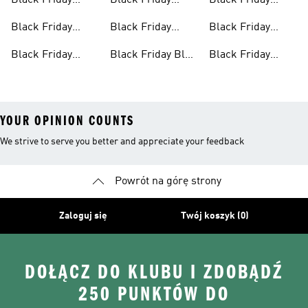
Black Friday
Black Friday
Black Friday
Kobiet
Spodni
Sneakersów
Spodni
Black Friday
Black Friday
Black Friday
Dresowych
Męskich
Artykułów Dla
Kurtek
Plecaków
Black Friday
Black Friday Bluz
Black Friday
Kobiet
Dresów
Z Kapturem
Toreb
YOUR OPINION COUNTS
We strive to serve you better and appreciate your feedback
Powrót na górę strony
Zaloguj się
Twój koszyk (0)
DOŁĄCZ DO KLUBU I ZDOBĄDŹ
250 PUNKTÓW DO