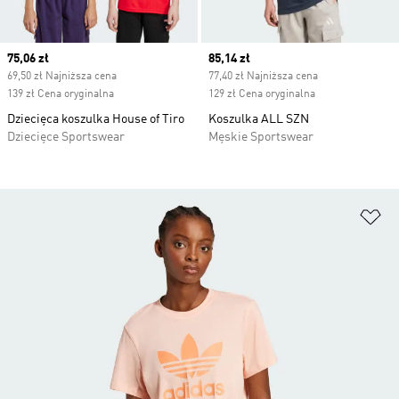
Current price
75,06 zł
Current price
85,14 zł
69,50 zł Najniższa cena
77,40 zł Najniższa cena
139 zł Cena oryginalna
129 zł Cena oryginalna
Dziecięca koszulka House of Tiro
Koszulka ALL SZN
Dziecięce Sportswear
Męskie Sportswear
Do