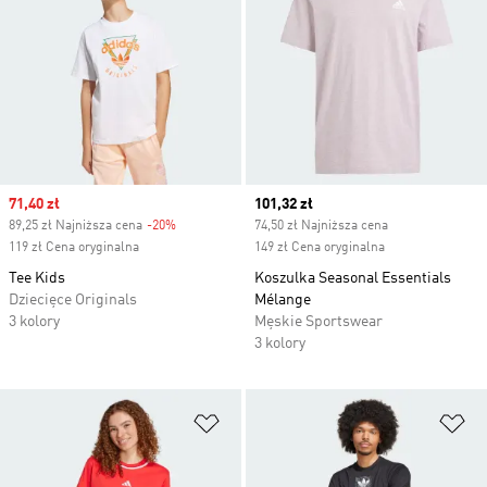
Sale price
71,40 zł
Current price
101,32 zł
89,25 zł Najniższa cena
-20%
Discount
74,50 zł Najniższa cena
119 zł Cena oryginalna
149 zł Cena oryginalna
Tee Kids
Koszulka Seasonal Essentials
Dziecięce Originals
Mélange
3 kolory
Męskie Sportswear
3 kolory
Dodaj do listy życzeń
Do