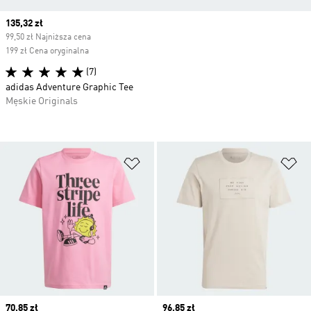
Current price
135,32 zł
99,50 zł Najniższa cena
199 zł Cena oryginalna
(7)
adidas Adventure Graphic Tee
Męskie Originals
Dodaj do listy życzeń
Do
Current price
70,85 zł
Current price
96,85 zł