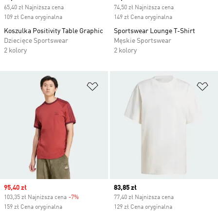
65,40 zł Najniższa cena
74,50 zł Najniższa cena
109 zł Cena oryginalna
149 zł Cena oryginalna
Koszulka Positivity Table Graphic
Sportswear Lounge T-Shirt
Dziecięce Sportswear
Męskie Sportswear
2 kolory
2 kolory
Dodaj do listy życzeń
Do
Sale price
95,40 zł
Current price
83,85 zł
103,35 zł Najniższa cena
-7%
Discount
77,40 zł Najniższa cena
159 zł Cena oryginalna
129 zł Cena oryginalna