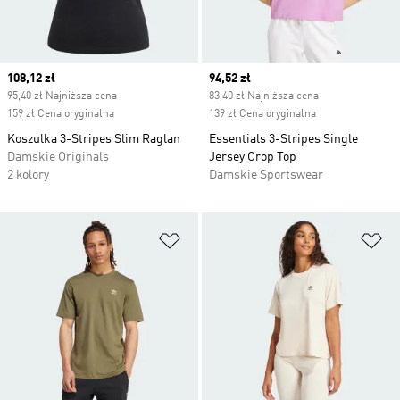
Current price
108,12 zł
Current price
94,52 zł
95,40 zł Najniższa cena
83,40 zł Najniższa cena
159 zł Cena oryginalna
139 zł Cena oryginalna
Koszulka 3-Stripes Slim Raglan
Essentials 3-Stripes Single
Damskie Originals
Jersey Crop Top
2 kolory
Damskie Sportswear
Dodaj do listy życzeń
Do