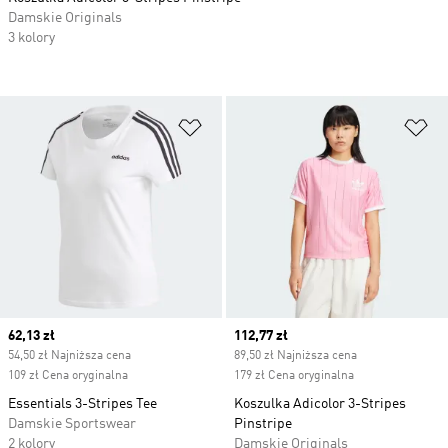
Damskie Originals
3 kolory
Dodaj do listy życzeń
Do
Current price
62,13 zł
Current price
112,77 zł
54,50 zł Najniższa cena
89,50 zł Najniższa cena
109 zł Cena oryginalna
179 zł Cena oryginalna
Essentials 3-Stripes Tee
Koszulka Adicolor 3-Stripes
Damskie Sportswear
Pinstripe
2 kolory
Damskie Originals