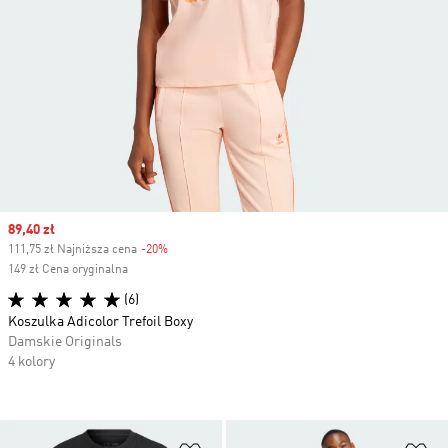
Sale price
89,40 zł
111,75 zł Najniższa cena
-20%
Discount
149 zł Cena oryginalna
(6)
Koszulka Adicolor Trefoil Boxy
Damskie Originals
4 kolory
Dodaj do listy życzeń
Do