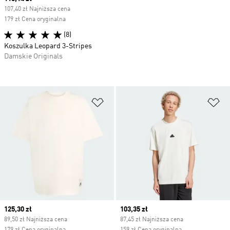
107,40 zł Najniższa cena
179 zł Cena oryginalna
(8)
Koszulka Leopard 3-Stripes
Damskie Originals
Dodaj do listy życzeń
Do
Current price
125,30 zł
Current price
103,35 zł
89,50 zł Najniższa cena
87,45 zł Najniższa cena