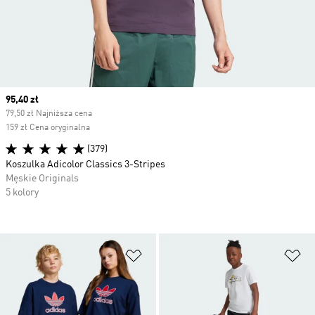
Current price
95,40 zł
79,50 zł Najniższa cena
159 zł Cena oryginalna
(379)
Koszulka Adicolor Classics 3-Stripes
Męskie Originals
5 kolory
Dodaj do listy życzeń
Do