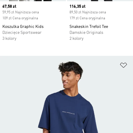
Current price
67,58 zł
Current price
116,35 zł
59,95 zł Najniższa cena
89,50 zł Najniższa cena
109 zł Cena oryginalna
179 zł Cena oryginalna
Koszulka Graphic Kids
Snakeskin Trefoil Tee
Dziecięce Sportswear
Damskie Originals
3 kolory
2 kolory
Do