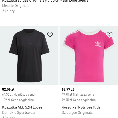
Koszulka adidas Originals Adicolor Mesh Long Sleeve
Męskie Originals
2 kolory
Dodaj do listy życzeń
Do
Current price
82,56 zł
Current price
63,97 zł
64,50 zł Najniższa cena
49,98 zł Najniższa cena
129 zł Cena oryginalna
99,95 zł Cena oryginalna
Koszulka ALL SZN Loose
Koszulka 3-Stripes Kids
Damskie Sportswear
Dziecięce Originals