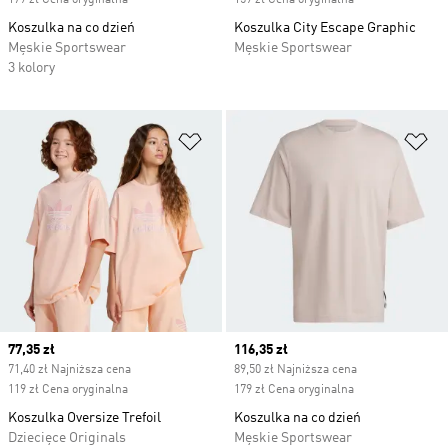
179 zł Cena oryginalna
159 zł Cena oryginalna
Koszulka na co dzień
Koszulka City Escape Graphic
Męskie Sportswear
Męskie Sportswear
3 kolory
Dodaj do listy życzeń
Do
Current price
77,35 zł
Current price
116,35 zł
71,40 zł Najniższa cena
89,50 zł Najniższa cena
119 zł Cena oryginalna
179 zł Cena oryginalna
Koszulka Oversize Trefoil
Koszulka na co dzień
Dziecięce Originals
Męskie Sportswear