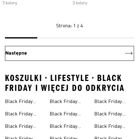
5 kolory
3 kolory
Strona: 1 z 4
Następne
KOSZULKI • LIFESTYLE • BLACK
FRIDAY I WIĘCEJ DO ODKRYCIA
Black Friday
Black Friday
Black Friday
Damskich
Sneakersów
Strojów
Butów Do
Black Friday
Black Friday
Black Friday
Damskich
Pływackich
Koszykówki Dla
Butów Do
Skarpetek
Produktów Do Gry
Mężczyzn
Black Friday
Black Friday
Black Friday
Biegania
W Golfa Dla
Dresów Męskich
Odzieży Dziecięcej
Legginsów Dla
Mężczyzn