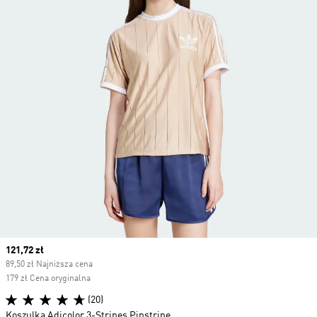
Current price
121,72 zł
89,50 zł Najniższa cena
179 zł Cena oryginalna
(20)
Koszulka Adicolor 3-Stripes Pinstripe