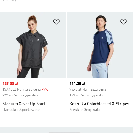
2 kolory
Dodaj do listy życzeń
Do
Sale price
139,50 zł
Current price
111,30 zł
153,45 zł Najniższa cena
-9%
Discount
95,40 zł Najniższa cena
279 zł Cena oryginalna
159 zł Cena oryginalna
Stadium Cover Up Shirt
Koszulka Colorblocked 3-Stripes
Damskie Sportswear
Męskie Originals