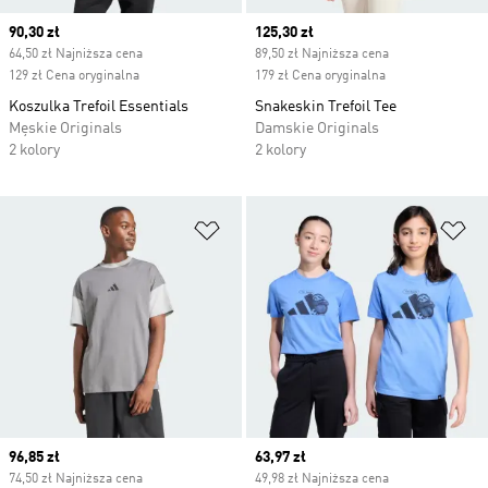
Current price
90,30 zł
Current price
125,30 zł
64,50 zł Najniższa cena
89,50 zł Najniższa cena
129 zł Cena oryginalna
179 zł Cena oryginalna
Koszulka Trefoil Essentials
Snakeskin Trefoil Tee
Męskie Originals
Damskie Originals
2 kolory
2 kolory
Dodaj do listy życzeń
Do
Current price
96,85 zł
Current price
63,97 zł
74,50 zł Najniższa cena
49,98 zł Najniższa cena