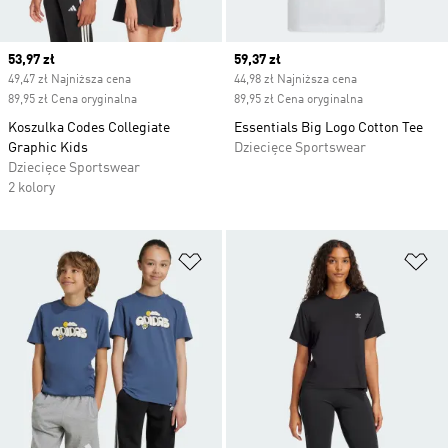
Current price
53,97 zł
Current price
59,37 zł
49,47 zł Najniższa cena
44,98 zł Najniższa cena
89,95 zł Cena oryginalna
89,95 zł Cena oryginalna
Koszulka Codes Collegiate
Essentials Big Logo Cotton Tee
Graphic Kids
Dziecięce Sportswear
Dziecięce Sportswear
2 kolory
Dodaj do listy życzeń
Do