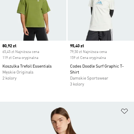
Current price
80,92 zł
Current price
95,40 zł
65,45 zł Najniższa cena
79,50 zł Najniższa cena
119 zł Cena oryginalna
159 zł Cena oryginalna
Koszulka Trefoil Essentials
Codes Doodle Surf Graphic T-
Męskie Originals
Shirt
2 kolory
Damskie Sportswear
3 kolory
Do