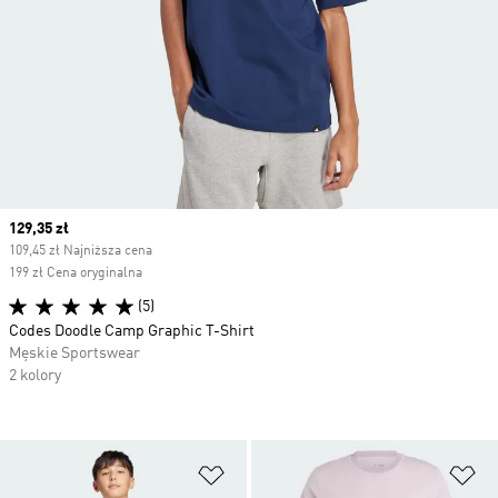
Current price
129,35 zł
109,45 zł Najniższa cena
199 zł Cena oryginalna
(5)
Codes Doodle Camp Graphic T-Shirt
Męskie Sportswear
2 kolory
Dodaj do listy życzeń
Do