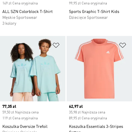
149 zł Cena oryginalna
99,95 zł Cena oryginalna
ALL SZN Colorblock T-Shirt
Sports Graphic T-Shirt Kids
Męskie Sportswear
Dziecięce Sportswear
3 kolory
Dodaj do listy życzeń
Do
Current price
77,35 zł
Current price
62,97 zł
59,50 zł Najniższa cena
35,98 zł Najniższa cena
119 zł Cena oryginalna
89,95 zł Cena oryginalna
Koszulka Oversize Trefoil
Koszulka Essentials 3-Stripes