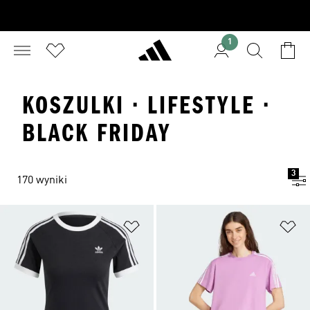
1
KOSZULKI · LIFESTYLE ·
BLACK FRIDAY
3
170 wyniki
Dodaj do listy życzeń
Do