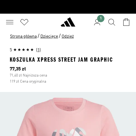
1
/
/
Strona główna
Dziecięce
Odzież
5
(1)
KOSZULKA XPRESS STREET JAM GRAPHIC
Bieżąca cena
77,35 zł
71,40 zł Najniższa cena
119 zł Cena oryginalna