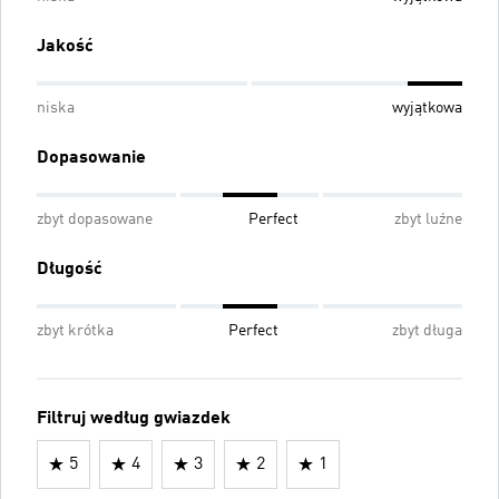
Jakość
niska
wyjątkowa
Dopasowanie
zbyt dopasowane
Perfect
zbyt luźne
Długość
zbyt krótka
Perfect
zbyt długa
Filtruj według gwiazdek
5
4
3
2
1