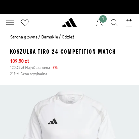
1
/
/
Strona główna
Damskie
Odzież
KOSZULKA TIRO 24 COMPETITION MATCH
Ceny na wyprzedaży
109,50 zł
120,45 zł Najniższa cena
-9%
Zniżka
219 zł Cena oryginalna