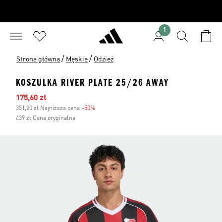
1
/
/
Strona główna
Męskie
Odzież
KOSZULKA RIVER PLATE 25/26 AWAY
Ceny na wyprzedaży
175,60 zł
351,20 zł Najniższa cena
-50%
Zniżka
439 zł Cena oryginalna