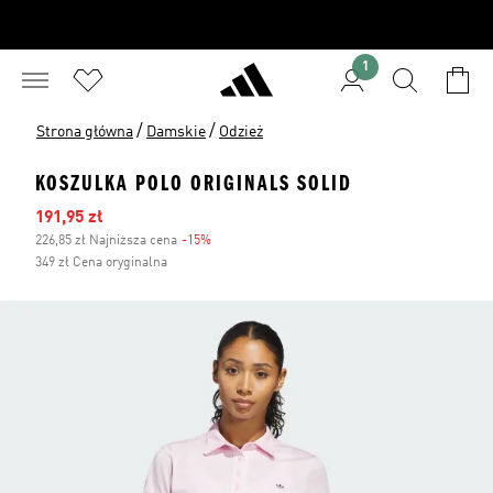
1
/
/
Strona główna
Damskie
Odzież
KOSZULKA POLO ORIGINALS SOLID
Ceny na wyprzedaży
191,95 zł
226,85 zł Najniższa cena
-15%
Zniżka
349 zł Cena oryginalna