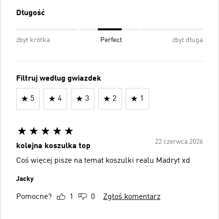
Długość
zbyt krótka
Perfect
zbyt długa
Filtruj według gwiazdek
5
4
3
2
1
22 czerwca 2026
kolejna koszulka top
Coś więcej pisze na temat koszulki realu Madryt xd
Jacky
Pomocne?
1
0
Zgłoś komentarz