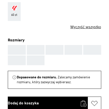
60 zł
Wyczyść wszystko
Rozmiary
AAA
AAA
AAA
AAA
AAA
AAA
AAA
Dopasowane do rozmiaru.
Zalecamy zamówienie
rozmiaru, który zazwyczaj wybierasz.
Dodaj do koszyka