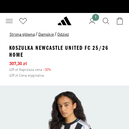
1
/
/
Strona główna
Damskie
Odzież
KOSZULKA NEWCASTLE UNITED FC 25/26
HOME
Ceny na wyprzedaży
307,30 zł
439 zł Najniższa cena
-30%
Zniżka
439 zł Cena oryginalna