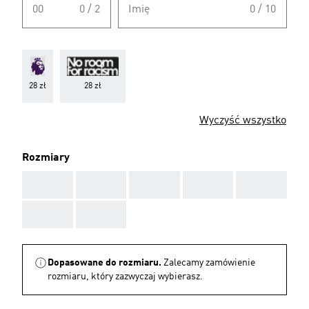
00
0 / 2
Imię
0 / 10
28 zł
28 zł
Wyczyść wszystko
Rozmiary
AAA
AAA
AAA
AAA
AAA
AAA
AAA
Dopasowane do rozmiaru.
Zalecamy zamówienie
rozmiaru, który zazwyczaj wybierasz.