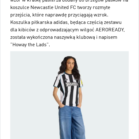
wzór w kratkę pasterza dodany do brzegów pasków na
koszulce Newcastle United FC tworzy rozmyte
przejścia, które naprawdę przyciągają wzrok.
Koszulka piłkarska adidas, będąca częścią zestawu
dla kibiców z odprowadzającym wilgoć AEROREADY,
została wykończona naszywką klubową i napisem
"Howay the Lads".