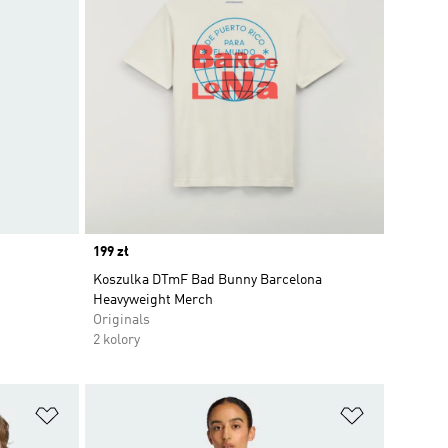
Price
199 zł
Koszulka DTmF Bad Bunny Barcelona
Heavyweight Merch
Originals
2 kolory
Dodaj do listy życzeń
Dodaj do li