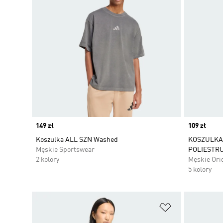
Price
149 zł
Price
109 zł
Koszulka ALL SZN Washed
KOSZULKA 
Męskie Sportswear
POLIESTR
2 kolory
Męskie Ori
5 kolory
Dodaj do listy