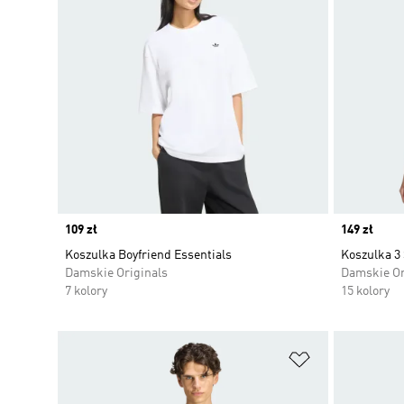
Price
109 zł
Price
149 zł
Koszulka Boyfriend Essentials
Koszulka 3 
Damskie Originals
Damskie Or
7 kolory
15 kolory
Dodaj do listy