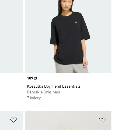
Price
109 zł
Koszulka Boyfriend Essentials
Damskie Originals
7 kolory
Dodaj do listy życzeń
Dodaj do li