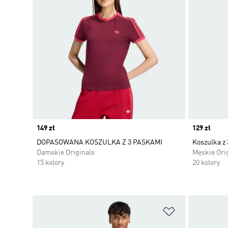
Price
149 zł
Price
129 zł
DOPASOWANA KOSZULKA Z 3 PASKAMI
Koszulka z
Damskie Originals
Męskie Ori
15 kolory
20 kolory
Dodaj do listy