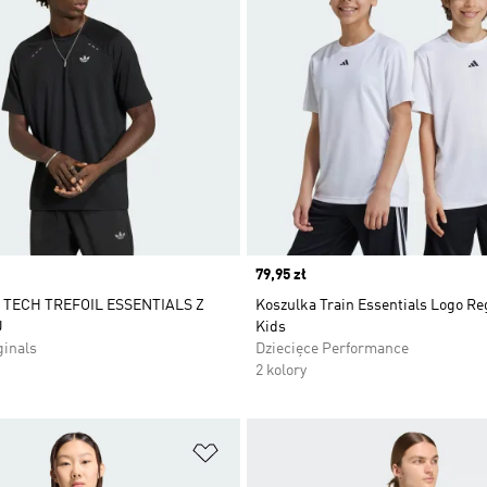
Price
79,95 zł
TECH TREFOIL ESSENTIALS Z
Koszulka Train Essentials Logo Reg
U
Kids
ginals
Dziecięce Performance
2 kolory
 życzeń
Dodaj do listy życzeń