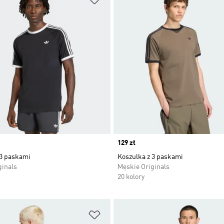
Price
129 zł
 3 paskami
Koszulka z 3 paskami
ginals
Męskie Originals
20 kolory
 życzeń
Dodaj do listy życzeń