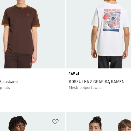
Price
149 zł
 3 paskami
KOSZULKA Z GRAFIKĄ RAMEN
ginals
Męskie Sportswear
 życzeń
Dodaj do listy życzeń