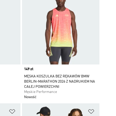
Price
149 zł
MĘSKA KOSZULKA BEZ RĘKAWÓW BMW
BERLIN-MARATHON 2026 Z NADRUKIEM NA
CAŁEJ POWIERZCHNI
Męskie Performance
Nowość
Dodaj do listy życzeń
Dodaj do li