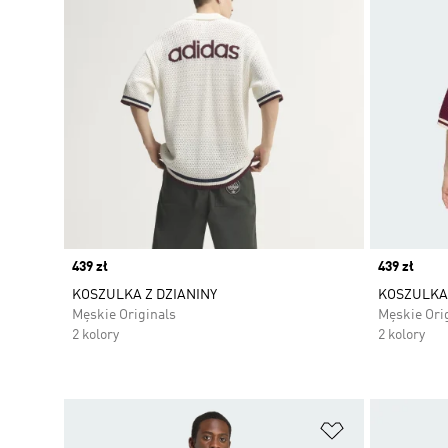
Price
439 zł
Price
439 zł
KOSZULKA Z DZIANINY
KOSZULKA 
Męskie Originals
Męskie Ori
2 kolory
2 kolory
Dodaj do listy