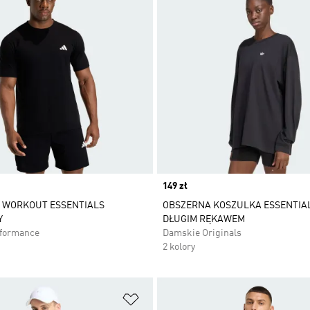
Price
149 zł
 WORKOUT ESSENTIALS
OBSZERNA KOSZULKA ESSENTIAL
Y
DŁUGIM RĘKAWEM
rformance
Damskie Originals
2 kolory
 życzeń
Dodaj do listy życzeń