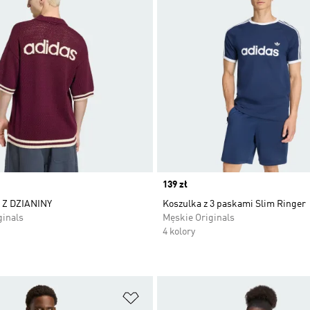
Price
139 zł
Z DZIANINY
Koszulka z 3 paskami Slim Ringer
ginals
Męskie Originals
4 kolory
 życzeń
Dodaj do listy życzeń