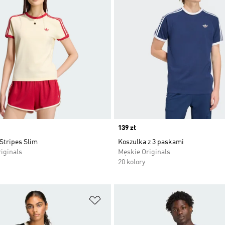
Price
139 zł
Stripes Slim
Koszulka z 3 paskami
iginals
Męskie Originals
20 kolory
 życzeń
Dodaj do listy życzeń