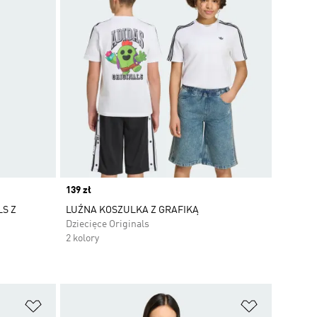
Price
139 zł
S Z
LUŹNA KOSZULKA Z GRAFIKĄ
Dziecięce Originals
2 kolory
Dodaj do listy życzeń
Dodaj do li