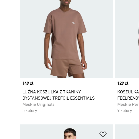
Price
149 zł
Price
129 zł
LUŹNA KOSZULKA Z TKANINY
KOSZULKA
DYSTANSOWEJ TREFOIL ESSENTIALS
FEELREAD
Męskie Originals
Męskie Pe
5 kolory
9 kolory
Dodaj do listy