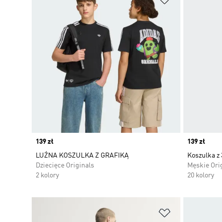
Price
139 zł
Price
139 zł
LUŹNA KOSZULKA Z GRAFIKĄ
Koszulka z
Dziecięce Originals
Męskie Ori
2 kolory
20 kolory
Dodaj do listy