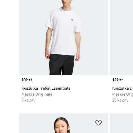
Price
109 zł
Price
129 zł
Koszulka Trefoil Essentials
Koszulka z
Męskie Originals
Męskie Ori
9 kolory
20 kolory
Dodaj do listy