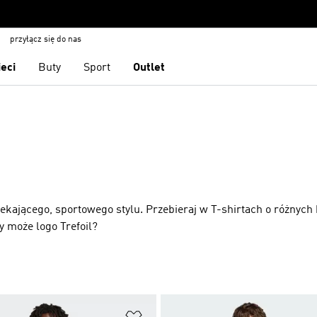
przyłącz się do nas
ieci
Buty
Sport
Outlet
ekającego, sportowego stylu. Przebieraj w T-shirtach o różnych 
y może logo Trefoil?
 życzeń
Dodaj do listy życzeń