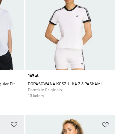
Price
149 zł
ular Fit
DOPASOWANA KOSZULKA Z 3 PASKAMI
Damskie Originals
15 kolory
Dodaj do listy życzeń
Dodaj do li