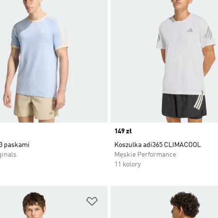
Price
149 zł
 3 paskami
Koszulka adi365 CLIMACOOL
ginals
Męskie Performance
11 kolory
 życzeń
Dodaj do listy życzeń