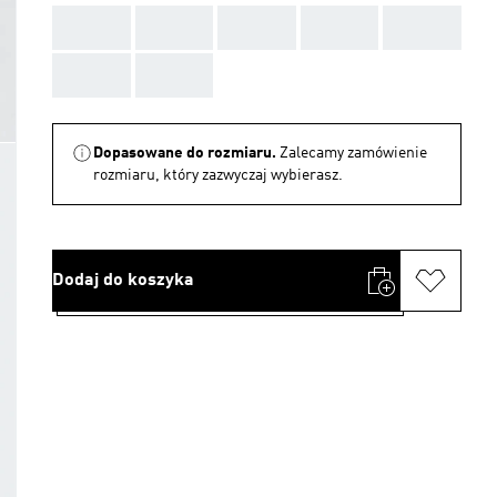
AAA
AAA
AAA
AAA
AAA
AAA
AAA
Dopasowane do rozmiaru.
Zalecamy zamówienie
rozmiaru, który zazwyczaj wybierasz.
Dodaj do koszyka