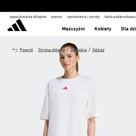
wyszukiwarka sklepów
pomoc
zamówienia i zwroty
karta podarunkowa
Mężczyźni
Kobiety
Dla dz
/
/
Powrót
Strona główna
Damskie
Odzież