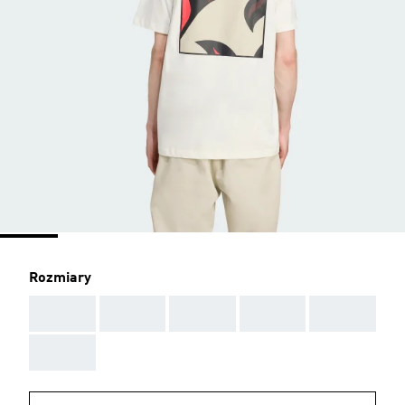
Rozmiary
AAA
AAA
AAA
AAA
AAA
AAA