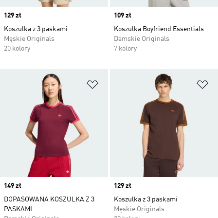
Price
129 zł
Price
109 zł
Koszulka z 3 paskami
Koszulka Boyfriend Essentials
Męskie Originals
Damskie Originals
20 kolory
7 kolory
Dodaj do listy życzeń
Do
Price
149 zł
Price
129 zł
DOPASOWANA KOSZULKA Z 3
Koszulka z 3 paskami
PASKAMI
Męskie Originals