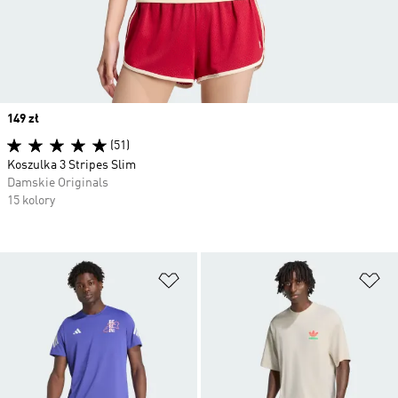
Price
149 zł
(51)
Koszulka 3 Stripes Slim
Damskie Originals
15 kolory
Dodaj do listy życzeń
Do