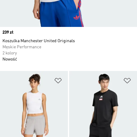
Price
239 zł
Koszulka Manchester United Originals
Męskie Performance
2 kolory
Nowość
Dodaj do listy życzeń
Do