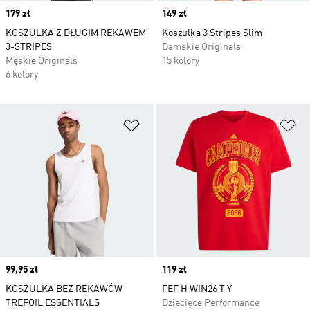
Price
179 zł
Price
149 zł
KOSZULKA Z DŁUGIM RĘKAWEM
Koszulka 3 Stripes Slim
3-STRIPES
Damskie Originals
Męskie Originals
15 kolory
6 kolory
Dodaj do listy życzeń
Do
Price
99,95 zł
Price
119 zł
KOSZULKA BEZ RĘKAWÓW
FEF H WIN26 T Y
TREFOIL ESSENTIALS
Dziecięce Performance