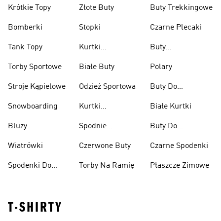
Krótkie Topy
Złote Buty
Buty Trekkingowe
Bomberki
Stopki
Czarne Plecaki
Tank Topy
Kurtki
Buty
Przeciwdeszczowe
Wspinaczkowe
Torby Sportowe
Białe Buty
Polary
Stroje Kąpielowe
Odzież Sportowa
Buty Do
Podnoszenia
Snowboarding
Kurtki
Białe Kurtki
Ciężarów
Narciarskie
Bluzy
Spodnie
Buty Do
Narciarskie
Koszykówki
Wiatrówki
Czerwone Buty
Czarne Spodenki
Spodenki Do
Torby Na Ramię
Płaszcze Zimowe
Kolan
T-SHIRTY