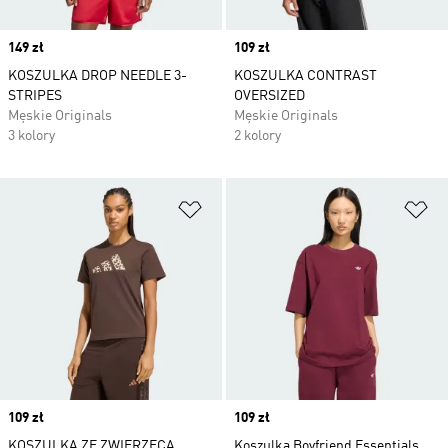
Price
149 zł
Price
109 zł
KOSZULKA DROP NEEDLE 3-
KOSZULKA CONTRAST
STRIPES
OVERSIZED
Męskie Originals
Męskie Originals
3 kolory
2 kolory
Dodaj do listy życzeń
Do
Price
109 zł
Price
109 zł
KOSZULKA ZE ZWIERZĘCĄ
Koszulka Boyfriend Essentials