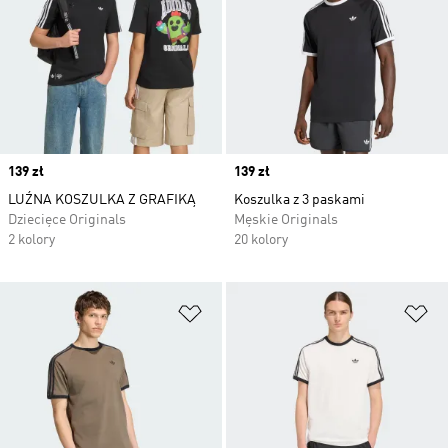
Price
139 zł
Price
139 zł
LUŹNA KOSZULKA Z GRAFIKĄ
Koszulka z 3 paskami
Dziecięce Originals
Męskie Originals
2 kolory
20 kolory
Dodaj do listy życzeń
Do