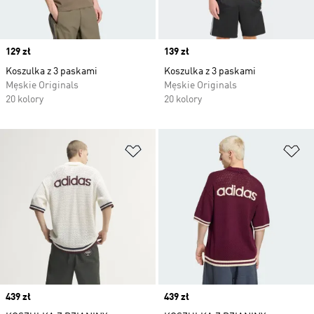
Price
129 zł
Price
139 zł
Koszulka z 3 paskami
Koszulka z 3 paskami
Męskie Originals
Męskie Originals
20 kolory
20 kolory
Dodaj do listy życzeń
Do
Price
439 zł
Price
439 zł