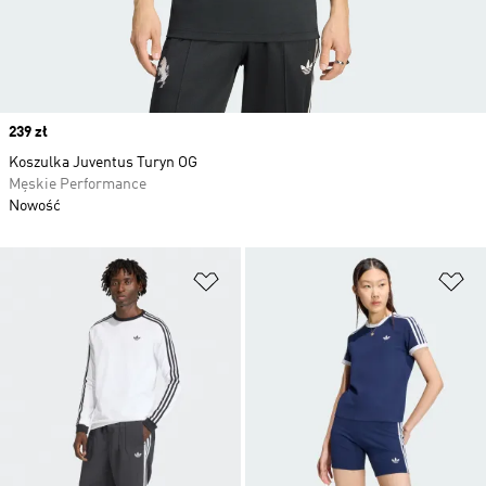
Price
239 zł
Koszulka Juventus Turyn OG
Męskie Performance
Nowość
Dodaj do listy życzeń
Do