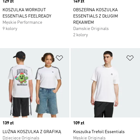
Price
129 zł
Price
149 zł
KOSZULKA WORKOUT
OBSZERNA KOSZULKA
ESSENTIALS FEELREADY
ESSENTIALS Z DŁUGIM
Męskie Performance
RĘKAWEM
9 kolory
Damskie Originals
2 kolory
Dodaj do listy życzeń
Do
Price
139 zł
Price
109 zł
LUŹNA KOSZULKA Z GRAFIKĄ
Koszulka Trefoil Essentials
Dziecięce Originals
Męskie Originals