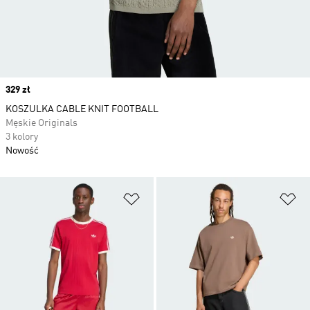
Price
329 zł
KOSZULKA CABLE KNIT FOOTBALL
Męskie Originals
3 kolory
Nowość
Dodaj do listy życzeń
Do