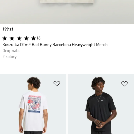
Price
199 zł
(6)
Koszulka DTmF Bad Bunny Barcelona Heavyweight Merch
Originals
2 kolory
Dodaj do listy życzeń
Do