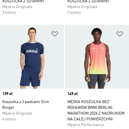
KOSZULKA Z DZIANINY
KOSZULKA Z DZIANINY
Męskie Originals
Męskie Originals
2 kolory
2 kolory
Dodaj do listy życzeń
Do
Price
139 zł
Price
149 zł
Koszulka z 3 paskami Slim
MĘSKA KOSZULKA BEZ
Ringer
RĘKAWÓW BMW BERLIN-
Męskie Originals
MARATHON 2026 Z NADRUKIEM
4 kolory
NA CAŁEJ POWIERZCHNI
Męskie Performance