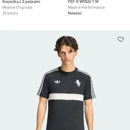
Koszulka z 3 paskami
FEF H WIN26 T M
Męskie Originals
Męskie Performance
20 kolory
Nowość
Do