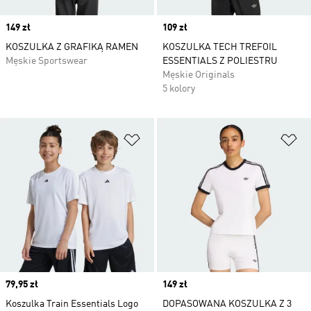
Price
149 zł
Price
109 zł
KOSZULKA Z GRAFIKĄ RAMEN
KOSZULKA TECH TREFOIL
Męskie Sportswear
ESSENTIALS Z POLIESTRU
Męskie Originals
5 kolory
Dodaj do listy życzeń
Do
Price
79,95 zł
Price
149 zł
Koszulka Train Essentials Logo
DOPASOWANA KOSZULKA Z 3