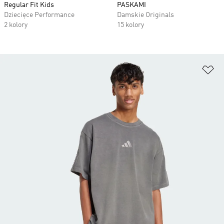
Regular Fit Kids
PASKAMI
Dziecięce Performance
Damskie Originals
2 kolory
15 kolory
Do