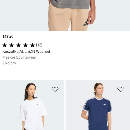
Price
149 zł
(13)
Koszulka ALL SZN Washed
Męskie Sportswear
2 kolory
Dodaj do listy życzeń
Do