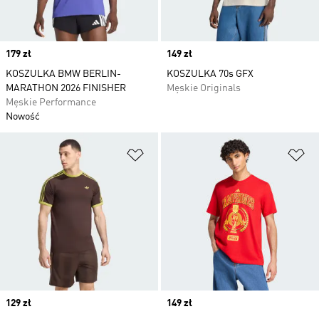
Price
179 zł
Price
149 zł
KOSZULKA BMW BERLIN-
KOSZULKA 70s GFX
MARATHON 2026 FINISHER
Męskie Originals
Męskie Performance
Nowość
Dodaj do listy życzeń
Do
Price
129 zł
Price
149 zł