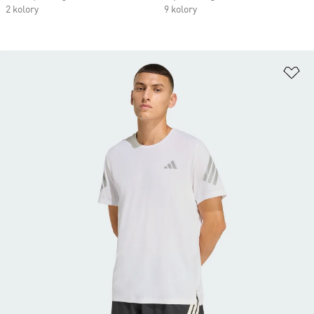
2 kolory
9 kolory
Do