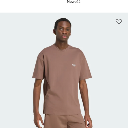
Nowość
Do