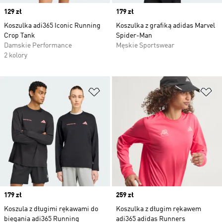
Price
129 zł
Price
179 zł
Koszulka adi365 Iconic Running
Koszulka z grafiką adidas Marvel
Crop Tank
Spider-Man
Damskie Performance
Męskie Sportswear
2 kolory
Dodaj do listy życzeń
Do
Price
179 zł
Price
259 zł
Koszula z długimi rękawami do
Koszulka z długim rękawem
biegania adi365 Running
adi365 adidas Runners