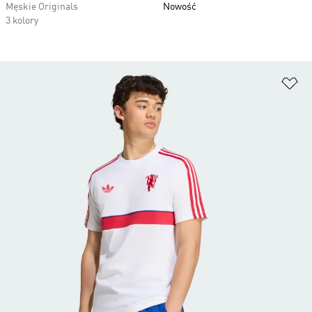
Męskie Originals
Nowość
3 kolory
Do