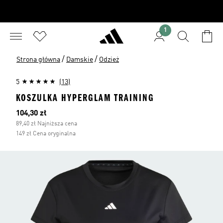
1
/
/
Strona główna
Damskie
Odzież
5
(13)
KOSZULKA HYPERGLAM TRAINING
Bieżąca cena
104,30 zł
89,40 zł Najniższa cena
149 zł Cena oryginalna