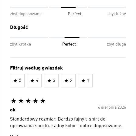
zbyt dopasowane
Perfect
zbyt luźne
Długość
zbyt krótka
Perfect
zbyt długa
Filtruj według gwiazdek
5
4
3
2
1
6 sierpnia 2026
ok
Standardowy rozmiar. Bardzo fajny t-shirt do
uprawiania sportu. Ładny kolor i dobre dopasowanie.