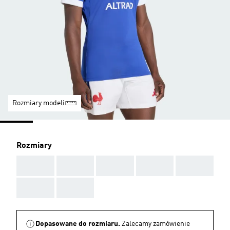
Rozmiary modeli
Rozmiary
AAA
AAA
AAA
AAA
AAA
AAA
AAA
Dopasowane do rozmiaru.
Zalecamy zamówienie