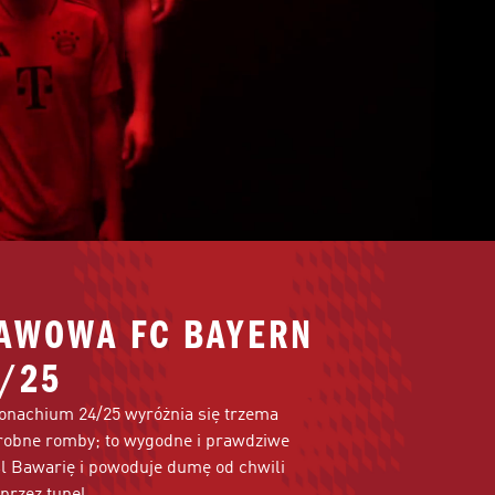
AWOWA FC BAYERN
/25
nachium 24/25 wyróżnia się trzema
robne romby; to wygodne i prawdziwe
śl Bawarię i powoduje dumę od chwili
 przez tunel.