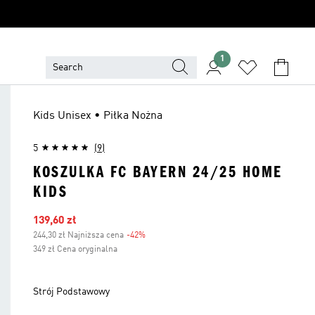
1
Kids Unisex • Piłka Nożna
5
(9)
KOSZULKA FC BAYERN 24/25 HOME
KIDS
Ceny na wyprzedaży
139,60 zł
244,30 zł Najniższa cena
-42%
Zniżka
349 zł Cena oryginalna
Strój Podstawowy