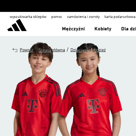
wyszukiwarka sklepów
pomoc
zamówienia i zwroty
karta podarunkowa
Mężczyźni
Kobiety
Dla dz
/
/
Powrót
Strona główna
Dziecięce
Odzież