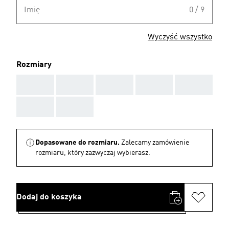
Imię
0 / 9
Wyczyść wszystko
Rozmiary
AAA
AAA
AAA
AAA
AAA
AAA
AAA
Dopasowane do rozmiaru.
Zalecamy zamówienie
rozmiaru, który zazwyczaj wybierasz.
Dodaj do koszyka