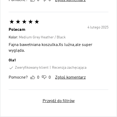
Pomocne?
0
0
Zgłoś komentarz
4 lutego 2025
Polecam
Kolor:
Medium Grey Heather / Black
Fajna bawełniana koszulka.Xs luźna,ale super
wygląda.
Ola1
Zweryfikowany klient
Recenzja zachęcająca
Pomocne?
0
0
Zgłoś komentarz
Przejdź do filtrów