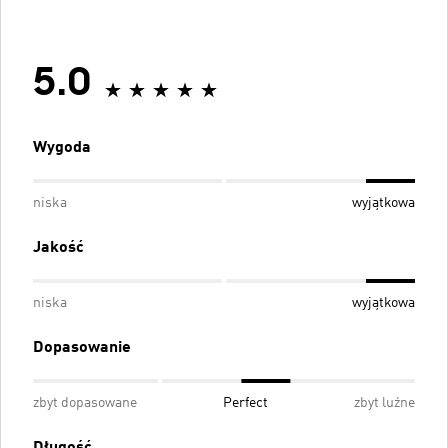
5.0
Wygoda
niska
wyjątkowa
Jakość
niska
wyjątkowa
Dopasowanie
zbyt dopasowane
Perfect
zbyt luźne