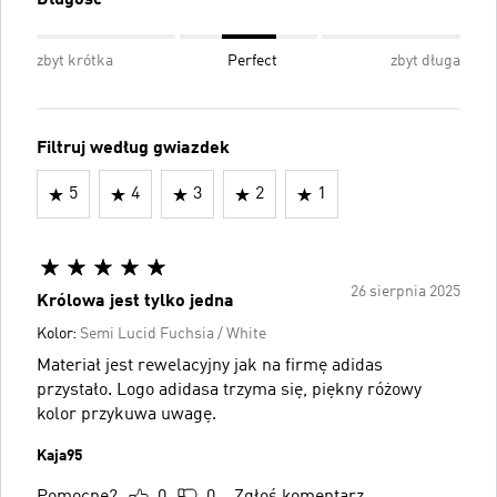
Długość
zbyt krótka
Perfect
zbyt długa
Filtruj według gwiazdek
5
4
3
2
1
26 sierpnia 2025
Królowa jest tylko jedna
Kolor:
Semi Lucid Fuchsia / White
Materiał jest rewelacyjny jak na firmę adidas
przystało. Logo adidasa trzyma się, piękny różowy
kolor przykuwa uwagę.
Kaja95