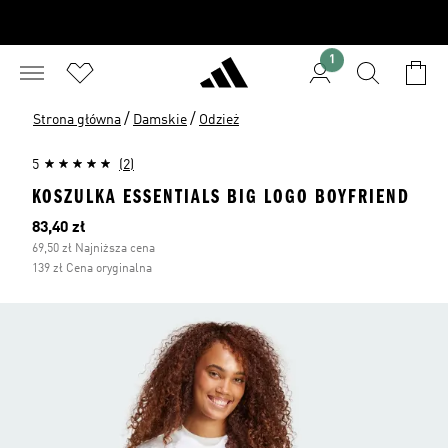
1
/
/
Strona główna
Damskie
Odzież
5
(2)
KOSZULKA ESSENTIALS BIG LOGO BOYFRIEND
Bieżąca cena
83,40 zł
69,50 zł Najniższa cena
139 zł Cena oryginalna