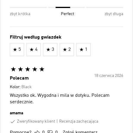
zbyt krótka
Perfect
zbyt długa
Filtruj według gwiazdek
5
4
3
2
1
18 czerwca 2026
Polecam
Kolor:
Black
Wszystko ok. Wygodna i mila w dotyku. Polecam
serdecznie.
amama
Zweryfikowany klient
Recenzja zachęcająca
Pomocne?
0
0
Zgłoś komentarz