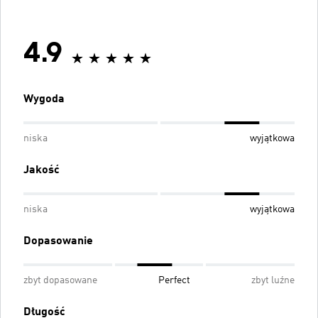
4.9
Wygoda
niska
wyjątkowa
Jakość
niska
wyjątkowa
Dopasowanie
zbyt dopasowane
Perfect
zbyt luźne
Długość