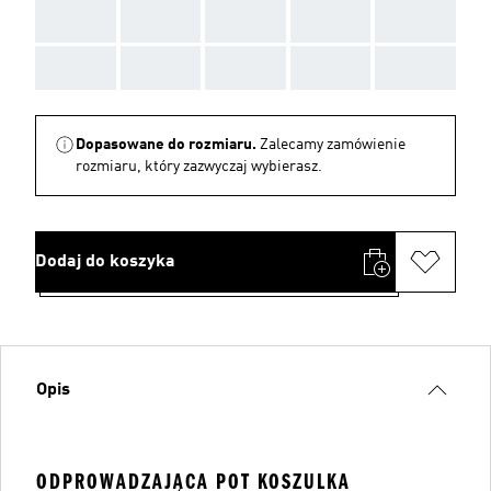
AAA
AAA
AAA
AAA
AAA
AAA
AAA
AAA
AAA
AAA
Dopasowane do rozmiaru.
Zalecamy zamówienie
rozmiaru, który zazwyczaj wybierasz.
Dodaj do koszyka
Opis
ODPROWADZAJĄCA POT KOSZULKA