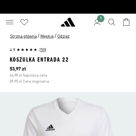
1
/
/
Strona główna
Męskie
Odzież
4.9
(59)
KOSZULKA ENTRADA 22
Bieżąca cena
53,97 zł
44,98 zł Najniższa cena
89,95 zł Cena oryginalna