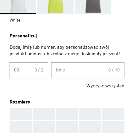
White
Personalizuj
Dodaj imię lub numer, aby personalizować swój
produkt adidas lub zrobić z niego doskonały prezent!
00
0 / 2
Imię
0 / 10
Wyczyść wszystko
Rozmiary
AAA
AAA
AAA
AAA
AAA
AAA
AAA
AAA
AAA
AAA