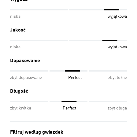
niska
wyjątkowa
Jakość
niska
wyjątkowa
Dopasowanie
zbyt dopasowane
Perfect
zbyt luźne
Długość
zbyt krótka
Perfect
zbyt długa
Filtruj według gwiazdek