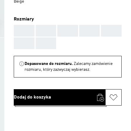
Beige
Rozmiary
AAA
AAA
AAA
AAA
AAA
AAA
AAA
Dopasowane do rozmiaru.
Zalecamy zamówienie
rozmiaru, który zazwyczaj wybierasz.
Dodaj do koszyka