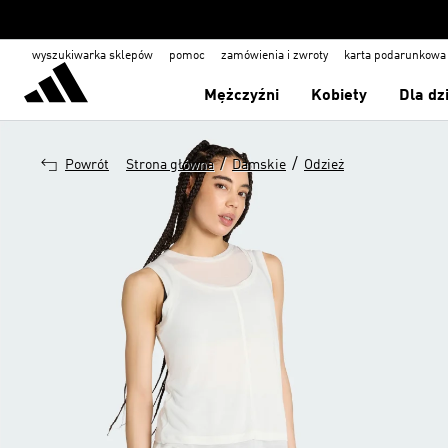
wyszukiwarka sklepów
pomoc
zamówienia i zwroty
karta podarunkowa
Mężczyźni
Kobiety
Dla dz
/
/
Powrót
Strona główna
Damskie
Odzież