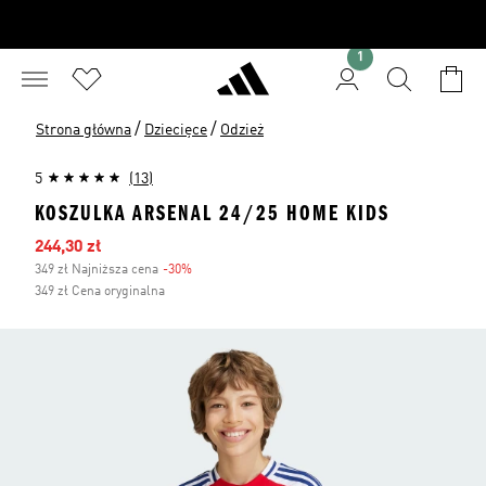
1
/
/
Strona główna
Dziecięce
Odzież
5
(13)
KOSZULKA ARSENAL 24/25 HOME KIDS
Ceny na wyprzedaży
244,30 zł
349 zł Najniższa cena
-30%
Zniżka
349 zł Cena oryginalna