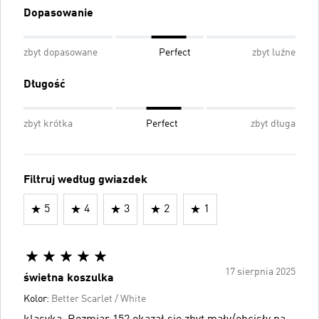
Dopasowanie
zbyt dopasowane
Perfect
zbyt luźne
Długość
zbyt krótka
Perfect
zbyt długa
Filtruj według gwiazdek
5
4
3
2
1
17 sierpnia 2025
świetna koszulka
Kolor:
Better Scarlet / White