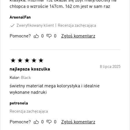
klasyka. Rozmiar 152 okazał się zbyt mały/obcisły na
chłopca o wzroście 147cm. 162 cm jest w sam raz
ArsenalFan
Zweryfikowany klient
Recenzja zachęcająca
Pomocne?
0
0
Zgłoś komentarz
8 lipca 2025
najlepsza koszulka
Kolor:
Black
świetny materiał mega kolorystyka i idealnie
wykonane nadruki
petronela
Recenzja zachęcająca
Pomocne?
0
0
Zgłoś komentarz