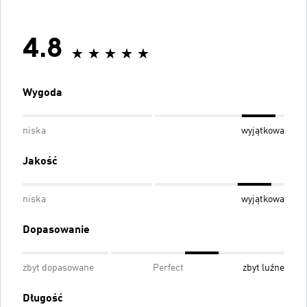
4.8
Wygoda
niska
wyjątkowa
Jakość
niska
wyjątkowa
Dopasowanie
zbyt dopasowane
Perfect
zbyt luźne
Długość