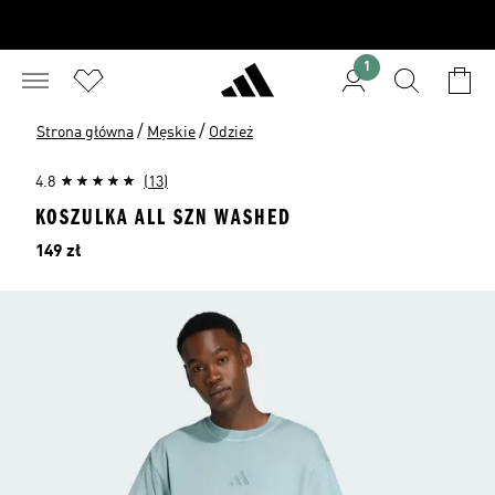
1
/
/
Strona główna
Męskie
Odzież
4.8
(13)
KOSZULKA ALL SZN WASHED
Cena
149 zł