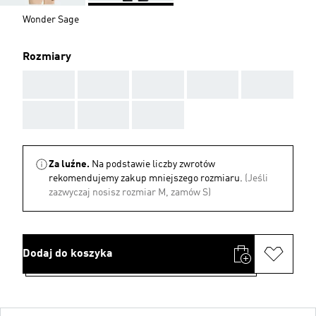
Wonder Sage
Rozmiary
AAA
AAA
AAA
AAA
AAA
AAA
AAA
AAA
Za luźne.
Na podstawie liczby zwrotów
rekomendujemy zakup mniejszego rozmiaru.
(Jeśli
zazwyczaj nosisz rozmiar M, zamów S)
Dodaj do koszyka