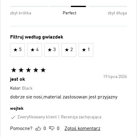
zbyt krótka
Perfect
zbyt długa
Filtruj według gwiazdek
5
4
3
2
1
19 lipca 2026
jest ok
Kolor:
Black
dobrze sie nosi,material zastosowan jest przyjazny
wojtek
Zweryfikowany klient
Recenzja zachęcająca
Pomocne?
0
0
Zgłoś komentarz