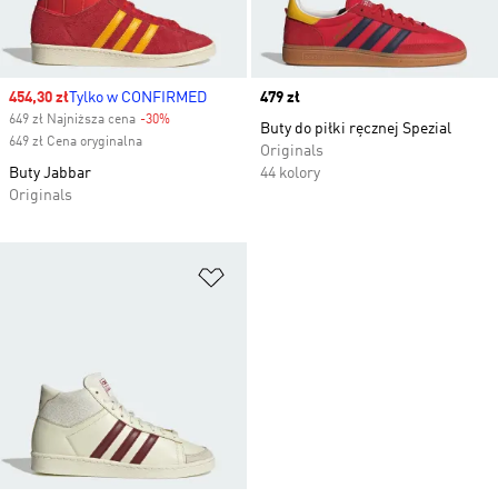
Sale price
454,30 zł
Tylko w CONFIRMED
Price
479 zł
649 zł Najniższa cena
-30%
Discount
Buty do piłki ręcznej Spezial
649 zł Cena oryginalna
Originals
Buty Jabbar
44 kolory
Originals
Dodaj do listy życzeń