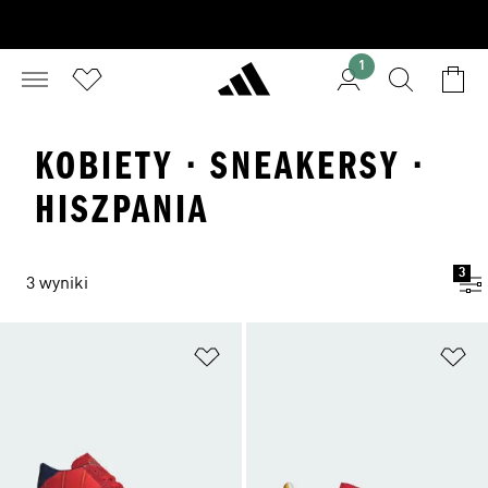
1
KOBIETY · SNEAKERSY ·
HISZPANIA
3
3 wyniki
Dodaj do listy życzeń
Do