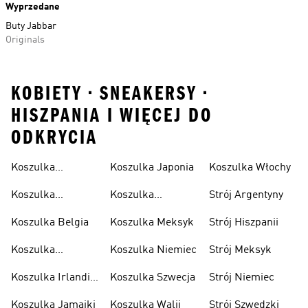
Wyprzedane
Buty Jabbar
Originals
KOBIETY • SNEAKERSY •
HISZPANIA I WIĘCEJ DO
ODKRYCIA
Koszulka
Koszulka Japonia
Koszulka Włochy
Algierska
Koszulka
Koszulka
Strój Argentyny
Argentyna
Kolumbia
Koszulka Belgia
Koszulka Meksyk
Strój Hiszpanii
Koszulka
Koszulka Niemiec
Strój Meksyk
Hiszpania
Koszulka Irlandii
Koszulka Szwecja
Strój Niemiec
Północnej
Koszulka Jamajki
Koszulka Walii
Strój Szwedzki