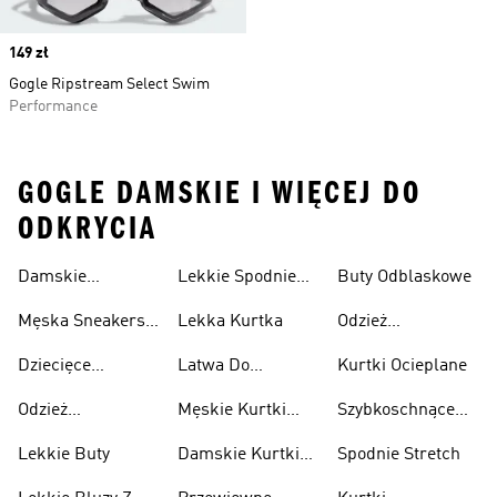
Price
149 zł
Gogle Ripstream Select Swim
Performance
GOGLE DAMSKIE I WIĘCEJ DO
ODKRYCIA
Damskie
Lekkie Spodnie
Buty Odblaskowe
Sneakersy
Sportowe
Męska Sneakersy
Lekka Kurtka
Odzież
Przewiewne
Przewiewne
Odblaskowa
Dziecięce
Latwa Do
Kurtki Ocieplane
Sneakersy
Spakowania
Odzież
Męskie Kurtki
Szybkoschnące
Przewiewne
Kurtki
Przeciwdeszczowa
Wodoodporne
Koszulki
Lekkie Buty
Damskie Kurtki
Spodnie Stretch
Wodoodporne