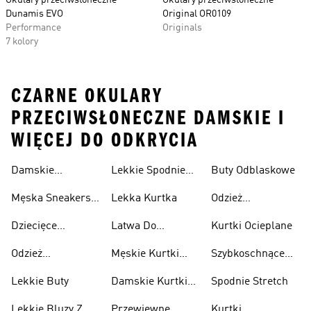
Okulary przeciwsłoneczne
Okulary przeciwsłoneczne
Dunamis EVO
Original OR0109
Performance
Originals
7 kolory
CZARNE OKULARY
PRZECIWSŁONECZNE DAMSKIE I
WIĘCEJ DO ODKRYCIA
Damskie
Lekkie Spodnie
Buty Odblaskowe
Sneakersy
Sportowe
Męska Sneakersy
Lekka Kurtka
Odzież
Przewiewne
Przewiewne
Odblaskowa
Dziecięce
Latwa Do
Kurtki Ocieplane
Sneakersy
Spakowania
Odzież
Męskie Kurtki
Szybkoschnące
Przewiewne
Kurtki
Przeciwdeszczowa
Wodoodporne
Koszulki
Lekkie Buty
Damskie Kurtki
Spodnie Stretch
Wodoodporne
Lekkie Bluzy Z
Przewiewne
Kurtki