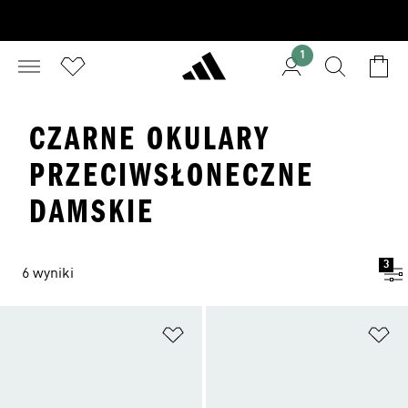
1
CZARNE OKULARY
PRZECIWSŁONECZNE
DAMSKIE
3
6 wyniki
Dodaj do listy życzeń
Do