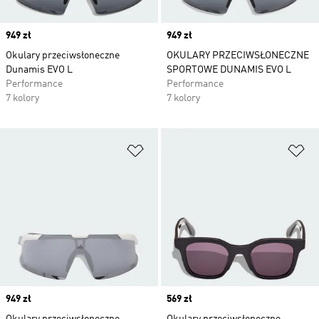
Price
949 zł
Price
949 zł
Okulary przeciwsłoneczne
OKULARY PRZECIWSŁONECZNE
Dunamis EVO L
SPORTOWE DUNAMIS EVO L
Performance
Performance
7 kolory
7 kolory
Dodaj do listy życzeń
Do
Price
949 zł
Price
569 zł