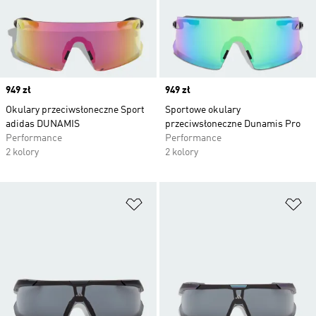
Price
949 zł
Price
949 zł
Okulary przeciwsłoneczne Sport
Sportowe okulary
adidas DUNAMIS
przeciwsłoneczne Dunamis Pro
Performance
Performance
2 kolory
2 kolory
Dodaj do listy życzeń
Do