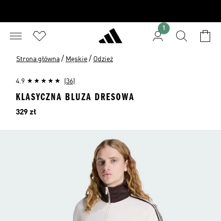
1
/
/
Strona główna
Męskie
Odzież
4.9
(36)
KLASYCZNA BLUZA DRESOWA
Cena
329 zł