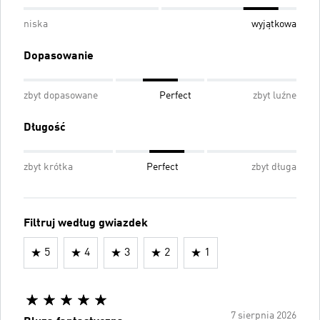
niska
wyjątkowa
Dopasowanie
zbyt dopasowane
Perfect
zbyt luźne
Długość
zbyt krótka
Perfect
zbyt długa
Filtruj według gwiazdek
5
4
3
2
1
7 sierpnia 2026