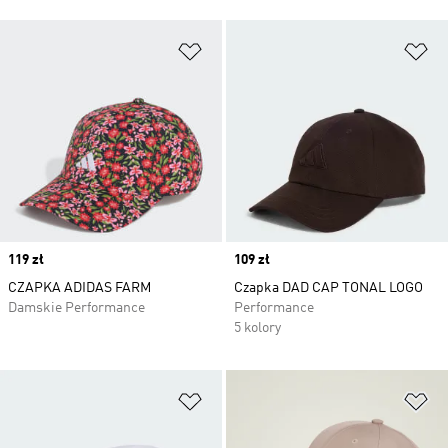
Dodaj do listy życzeń
Do
Price
119 zł
Price
109 zł
CZAPKA ADIDAS FARM
Czapka DAD CAP TONAL LOGO
Damskie Performance
Performance
5 kolory
Dodaj do listy życzeń
Do