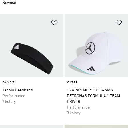
Nowość
Dodaj do listy życzeń
Do
Price
54,95 zł
Price
219 zł
Tennis Headband
CZAPKA MERCEDES-AMG
Performance
PETRONAS FORMULA 1 TEAM
3 kolory
DRIVER
Performance
3 kolory