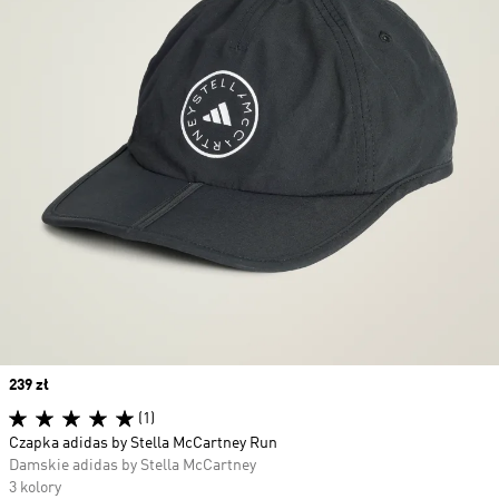
Price
239 zł
(1)
Czapka adidas by Stella McCartney Run
Damskie adidas by Stella McCartney
3 kolory