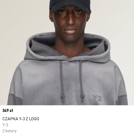
Price
349 zł
CZAPKA Y-3 Z LOGO
Y-3
2 kolory