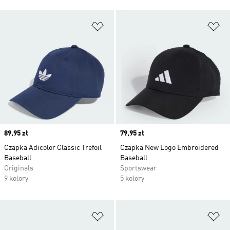
Dodaj do listy życzeń
Do
Price
89,95 zł
Price
79,95 zł
Czapka Adicolor Classic Trefoil
Czapka New Logo Embroidered
Baseball
Baseball
Originals
Sportswear
9 kolory
5 kolory
Dodaj do listy życzeń
Do