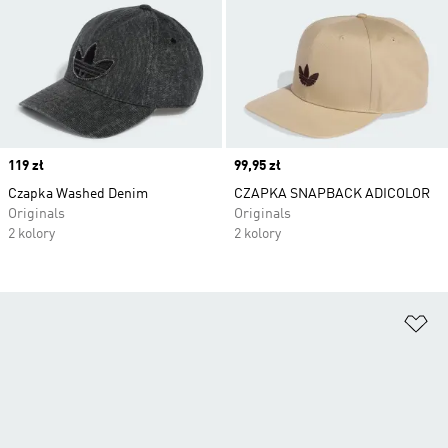
Price
119 zł
Price
99,95 zł
Czapka Washed Denim
CZAPKA SNAPBACK ADICOLOR
Originals
Originals
2 kolory
2 kolory
Do