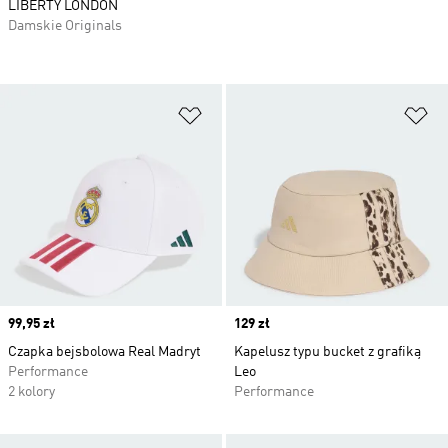
LIBERTY LONDON
Damskie Originals
Dodaj do listy życzeń
Do
Price
99,95 zł
Price
129 zł
Czapka bejsbolowa Real Madryt
Kapelusz typu bucket z grafiką
Performance
Leo
2 kolory
Performance