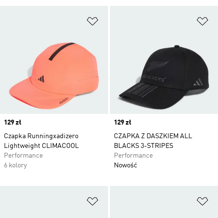
Dodaj do listy życzeń
Do
Price
129 zł
Price
129 zł
Czapka Runningxadizero
CZAPKA Z DASZKIEM ALL
Lightweight CLIMACOOL
BLACKS 3-STRIPES
Performance
Performance
6 kolory
Nowość
Dodaj do listy życzeń
Do