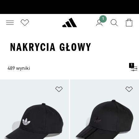
1
NAKRYCIA GŁOWY
1
489 wyniki
Dodaj do listy życzeń
Do