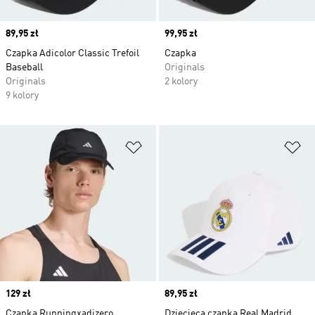
Price
89,95 zł
Price
99,95 zł
Czapka Adicolor Classic Trefoil
Czapka
Baseball
Originals
Originals
2 kolory
9 kolory
Dodaj do listy życzeń
Do
Price
129 zł
Price
89,95 zł
Czapka Runningxadizero
Dziecięca czapka Real Madrid