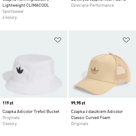
Lightweight CLIMACOOL
Dziecięce Performance
Sportswear
6 kolory
Dodaj do listy życzeń
Do
Price
119 zł
Price
99,95 zł
Czapka Adicolor Trefoil Bucket
Czapka z daszkiem Adicolor
Originals
Classic Curved Foam
5 kolory
Originals