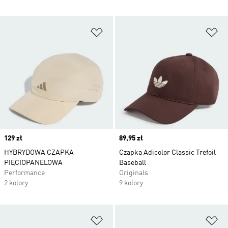
Dodaj do listy życzeń
Do
Price
129 zł
Price
89,95 zł
HYBRYDOWA CZAPKA
Czapka Adicolor Classic Trefoil
PIĘCIOPANELOWA
Baseball
Performance
Originals
2 kolory
9 kolory
Dodaj do listy życzeń
Do