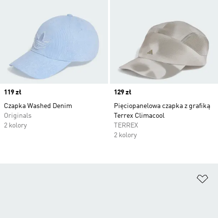
Price
119 zł
Price
129 zł
Czapka Washed Denim
Pięciopanelowa czapka z grafiką
Originals
Terrex Climacool
2 kolory
TERREX
2 kolory
Do