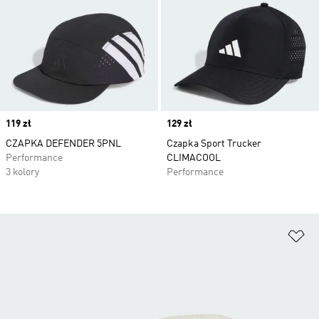
Price
119 zł
Price
129 zł
CZAPKA DEFENDER 5PNL
Czapka Sport Trucker
Performance
CLIMACOOL
3 kolory
Performance
Do