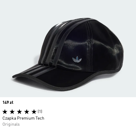
Price
149 zł
(1)
Czapka Premium Tech
Originals