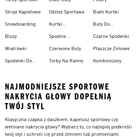
Torby Sportowe
Białe Buty
Polary
Stroje Kąpielowe
Odzież Sportowa
Białe Kurtki
Snowboarding
Kurtki
Buty Do
Narciarskie
Koszykówki
Bluzy
Spodnie
Czarne Spodenki
Narciarskie
Wiatrówki
Czerwone Buty
Płaszcze Zimowe
Spodenki Do
Torby Na Ramię
Kombinezony
Kolan
NAJMODNIEJSZE SPORTOWE
NAKRYCIA GŁOWY DOPEŁNIĄ
TWÓJ STYL
Klasyczna czapka z daszkiem, kapelusz sportowy czy
wełniane nakrycia głowy? Wybierz to, co najlepiej podkreśli
twój styl i uchroni cię przed zimnem lub promieniami