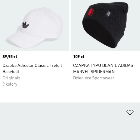
Price
89,95 zł
Price
109 zł
Czapka Adicolor Classic Trefoil
CZAPKA TYPU BEANIE ADIDAS
Baseball
MARVEL SPIDERMAN
Originals
Dziecięce Sportswear
9 kolory
Do