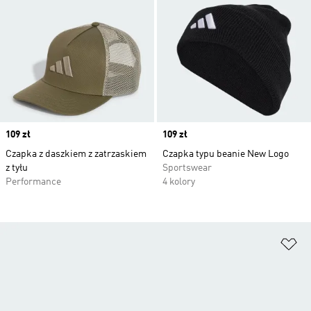
Price
109 zł
Price
109 zł
Czapka z daszkiem z zatrzaskiem
Czapka typu beanie New Logo
z tyłu
Sportswear
Performance
4 kolory
Do