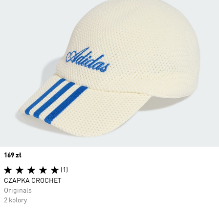
Price
169 zł
(1)
CZAPKA CROCHET
Originals
2 kolory