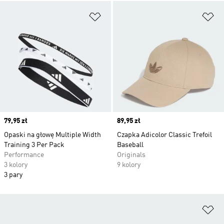
Dodaj do listy życzeń
Do
Price
79,95 zł
Price
89,95 zł
Opaski na głowę Multiple Width
Czapka Adicolor Classic Trefoil
Training 3 Per Pack
Baseball
Performance
Originals
3 kolory
9 kolory
3 pary
Do