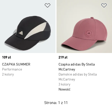
Dodaj do listy życzeń
Do
Price
109 zł
Price
219 zł
CZAPKA SUMMER
Czapka adidas By Stella
Performance
McCartney
2 kolory
Damskie adidas by Stella
McCartney
3 kolory
Nowość
Strona: 1 z 11