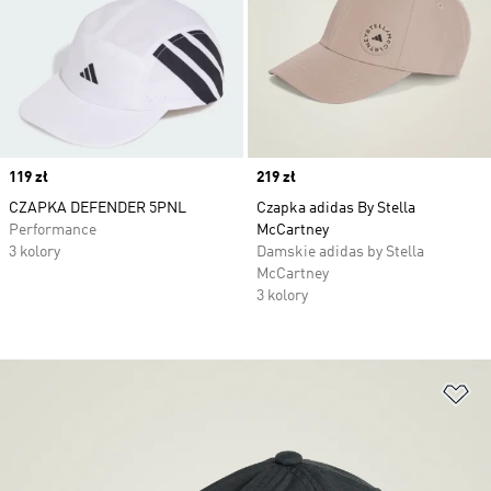
Price
119 zł
Price
219 zł
CZAPKA DEFENDER 5PNL
Czapka adidas By Stella
Performance
McCartney
3 kolory
Damskie adidas by Stella
McCartney
3 kolory
Do