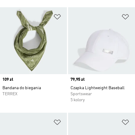
Dodaj do listy życzeń
Do
Price
109 zł
Price
79,95 zł
Bandana do biegania
Czapka Lightweight Baseball
TERREX
Sportswear
5 kolory
Dodaj do listy życzeń
Do