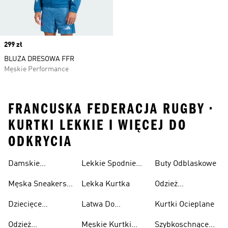
Price
299 zł
BLUZA DRESOWA FFR
Męskie Performance
FRANCUSKA FEDERACJA RUGBY •
KURTKI LEKKIE I WIĘCEJ DO
ODKRYCIA
Damskie
Lekkie Spodnie
Buty Odblaskowe
Sneakersy
Sportowe
Męska Sneakersy
Lekka Kurtka
Odzież
Przewiewne
Przewiewne
Odblaskowa
Dziecięce
Latwa Do
Kurtki Ocieplane
Sneakersy
Spakowania
Odzież
Męskie Kurtki
Szybkoschnące