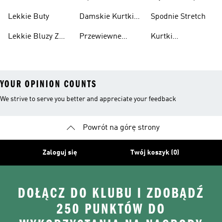
Przewiewne
Kurtki
Przeciwdeszczowa
Wodoodporne
Koszulki
Lekkie Buty
Damskie Kurtki
Spodnie Stretch
Wodoodporne
Lekkie Bluzy Z
Przewiewne
Kurtki
Kapturem
Skarpetki
Nieprzemakalny
YOUR OPINION COUNTS
We strive to serve you better and appreciate your feedback
Powrót na górę strony
Zaloguj się
Twój koszyk (0)
DOŁĄCZ DO KLUBU I ZDOBĄDŹ
250 PUNKTÓW DO