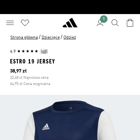
1
/
/
Strona główna
Dziecięce
Odzież
4.9
(48)
ESTRO 19 JERSEY
Bieżąca cena
38,97 zł
32,48 zł Najniższa cena
64,95 zł Cena oryginalna