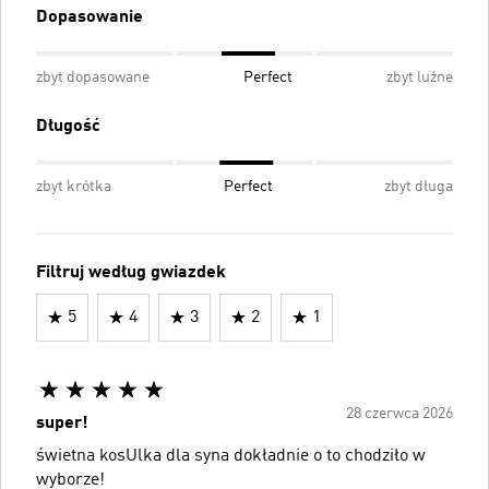
Dopasowanie
zbyt dopasowane
Perfect
zbyt luźne
Długość
zbyt krótka
Perfect
zbyt długa
Filtruj według gwiazdek
5
4
3
2
1
28 czerwca 2026
super!
świetna kosUlka dla syna dokładnie o to chodziło w
wyborze!