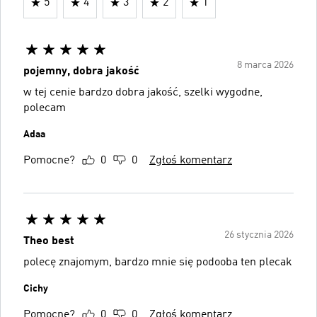
5
4
3
2
1
8 marca 2026
pojemny, dobra jakość
w tej cenie bardzo dobra jakość, szelki wygodne,
polecam
Adaa
Pomocne?
0
0
Zgłoś komentarz
26 stycznia 2026
Theo best
polecę znajomym, bardzo mnie się podooba ten plecak
Cichy
Pomocne?
0
0
Zgłoś komentarz