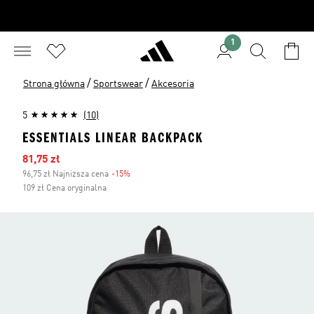
1
/
/
Strona główna
Sportswear
Akcesoria
5
(10)
ESSENTIALS LINEAR BACKPACK
Ceny na wyprzedaży
81,75 zł
96,75 zł Najniższa cena
-15%
Zniżka
109 zł Cena oryginalna