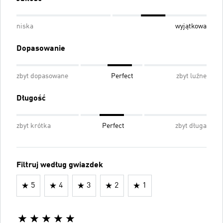
niska
wyjątkowa
Dopasowanie
zbyt dopasowane
Perfect
zbyt luźne
Długość
zbyt krótka
Perfect
zbyt długa
Filtruj według gwiazdek
5
4
3
2
1