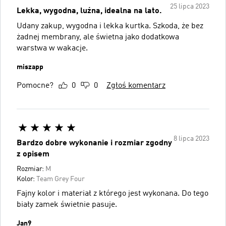
25 lipca 2023
Lekka, wygodna, luźna, idealna na lato.
Udany zakup, wygodna i lekka kurtka. Szkoda, że bez
żadnej membrany, ale świetna jako dodatkowa
warstwa w wakacje.
miszapp
Pomocne?
0
0
Zgłoś komentarz
8 lipca 2023
Bardzo dobre wykonanie i rozmiar zgodny
z opisem
Rozmiar:
M
Kolor:
Team Grey Four
Fajny kolor i materiał z którego jest wykonana. Do tego
biały zamek świetnie pasuje.
Jan9