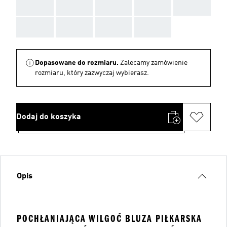
AAA
AAA
AAA
AAA
AAA
AAA
AAA
AAA
AAA
Dopasowane do rozmiaru.
Zalecamy zamówienie
rozmiaru, który zazwyczaj wybierasz.
Dodaj do koszyka
Opis
POCHŁANIAJĄCA WILGOĆ BLUZA PIŁKARSKA