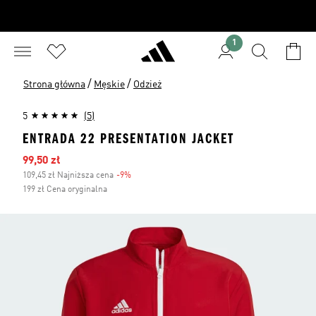
1
/
/
Strona główna
Męskie
Odzież
5
(5)
ENTRADA 22 PRESENTATION JACKET
Ceny na wyprzedaży
99,50 zł
109,45 zł Najniższa cena
-9%
Zniżka
199 zł Cena oryginalna