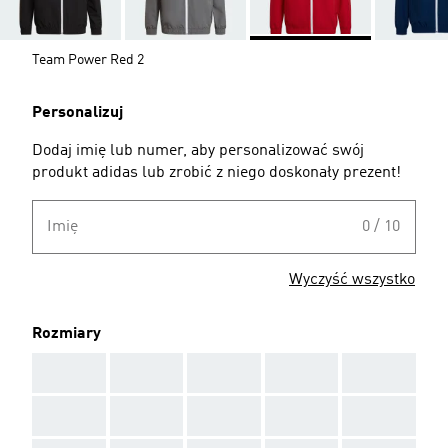
Team Power Red 2
Personalizuj
Dodaj imię lub numer, aby personalizować swój
produkt adidas lub zrobić z niego doskonały prezent!
Imię
0 / 10
Wyczyść wszystko
Rozmiary
AAA
AAA
AAA
AAA
AAA
AAA
AAA
AAA
AAA
AAA