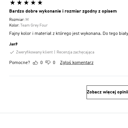
Bardzo dobre wykonanie i rozmiar zgodny z opisem
Rozmiar:
M
Kolor:
Team Grey Four
Fajny kolor i materiał z którego jest wykonana. Do tego bia
Jan9
Zweryfikowany klient
Recenzja zachęcająca
Pomocne?
0
0
Zgłoś komentarz
Zobacz więcej opini