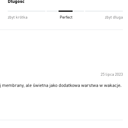
Długość
zbyt krótka
Perfect
zbyt długa
25 lipca 2023
ej membrany, ale świetna jako dodatkowa warstwa w wakacje.