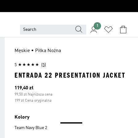
1
Męskie • Piłka Nożna
5
(5)
ENTRADA 22 PRESENTATION JACKET
Bieżąca cena
119,40 zł
99,50 zł Najniższa cena
199 zł Cena oryginalna
Kolory
Team Navy Blue 2