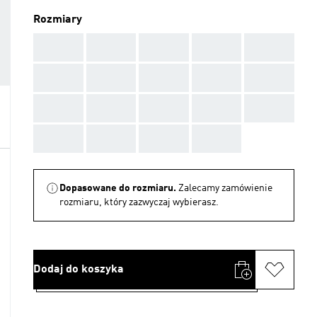
Rozmiary
AAA
AAA
AAA
AAA
AAA
AAA
AAA
AAA
AAA
AAA
AAA
AAA
AAA
AAA
AAA
AAA
AAA
AAA
AAA
Dopasowane do rozmiaru.
Zalecamy zamówienie
rozmiaru, który zazwyczaj wybierasz.
Dodaj do koszyka