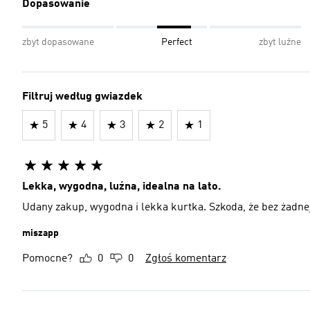
Dopasowanie
zbyt dopasowane
Perfect
zbyt luźne
Filtruj według gwiazdek
5
4
3
2
1
Lekka, wygodna, luźna, idealna na lato.
Udany zakup, wygodna i lekka kurtka. Szkoda, że bez żadn
miszapp
Pomocne?
0
0
Zgłoś komentarz