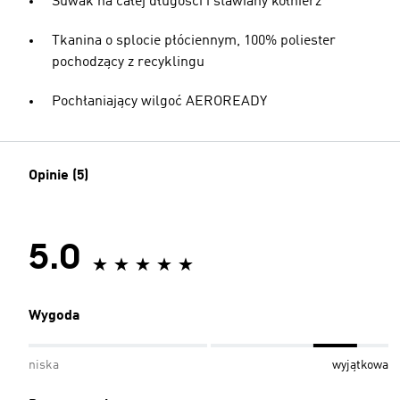
Suwak na całej długości i stawiany kołnierz
Tkanina o splocie płóciennym, 100% poliester
pochodzący z recyklingu
Pochłaniający wilgoć AEROREADY
Opinie (5)
5.0
Wygoda
niska
wyjątkowa