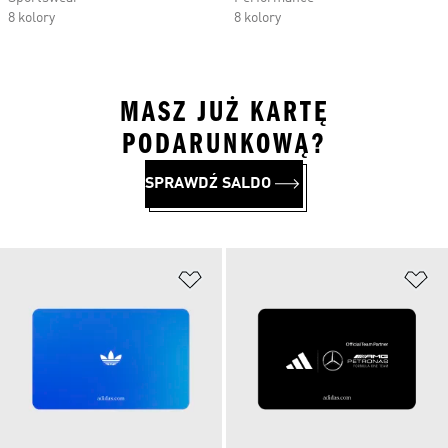
8 kolory
8 kolory
MASZ JUŻ KARTĘ
PODARUNKOWĄ?
SPRAWDŹ SALDO
Dodaj do listy życzeń
Do