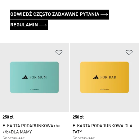
ODWIEDŹ CZĘSTO ZADAWANE PYTANIA
REGULAMIN
Dodaj do listy życzeń
Do
Price
250 zł
Price
250 zł
E-KARTA PODARUNKOWA<b>
E-KARTA PODARUNKOWA DLA
</b>DLA MAMY
TATY
Sportswear
Sportswear