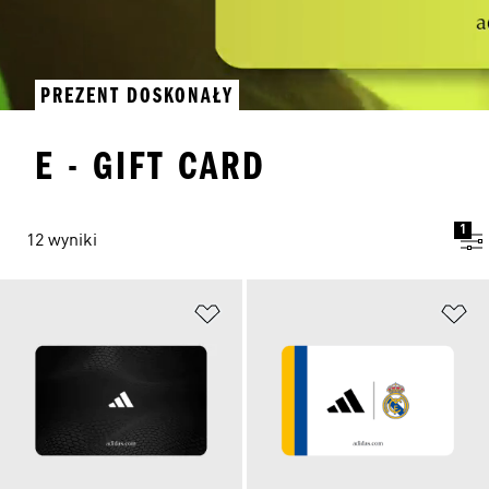
PREZENT DOSKONAŁY
E - GIFT CARD
1
12 wyniki
Dodaj do listy życzeń
Do