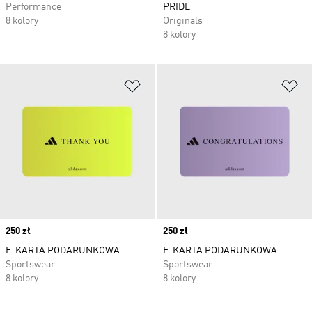
Performance
PRIDE
8 kolory
Originals
8 kolory
Dodaj do listy życzeń
Do
Price
250 zł
Price
250 zł
E-KARTA PODARUNKOWA
E-KARTA PODARUNKOWA
Sportswear
Sportswear
8 kolory
8 kolory