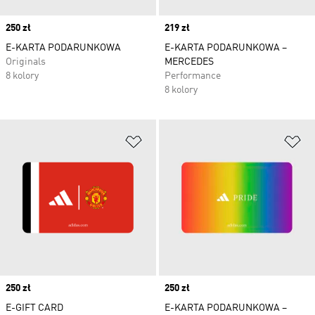
Price
250 zł
Price
219 zł
E-KARTA PODARUNKOWA
E-KARTA PODARUNKOWA –
Originals
MERCEDES
8 kolory
Performance
8 kolory
Dodaj do listy życzeń
Do
Price
250 zł
Price
250 zł
E-GIFT CARD
E-KARTA PODARUNKOWA –