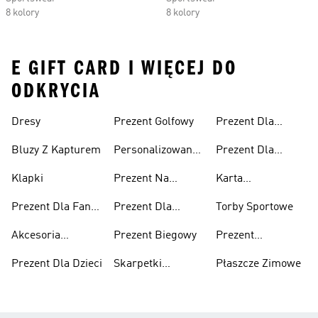
8 kolory
8 kolory
E GIFT CARD I WIĘCEJ DO
ODKRYCIA
Dresy
Prezent Golfowy
Prezent Dla
Mężczyzny
Bluzy Z Kapturem
Personalizowane
Prezent Dla
Prezenty
Kobiety
Klapki
Prezent Na
Karta
Walentynki
Podarunkowa
Prezent Dla Fana
Prezent Dla
Torby Sportowe
adidas
Piłki Nożnej
Nastolatka
Akcesoria
Prezent Biegowy
Prezent
Sportowe
Urodzinowy
Prezent Dla Dzieci
Skarpetki
Płaszcze Zimowe
Sportowe