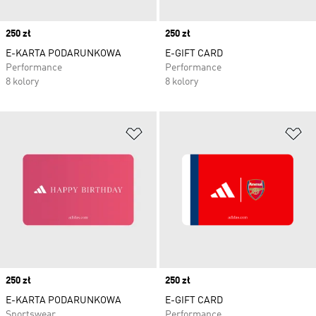
Price
250 zł
Price
250 zł
E-KARTA PODARUNKOWA
E-GIFT CARD
Performance
Performance
8 kolory
8 kolory
Dodaj do listy życzeń
Do
Price
250 zł
Price
250 zł
E-KARTA PODARUNKOWA
E-GIFT CARD
Sportswear
Performance