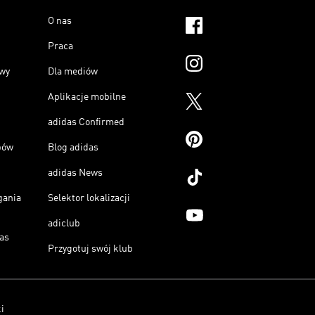
O nas
Praca
owy
Dla mediów
Aplikacje mobilne
adidas Confirmed
pów
Blog adidas
adidas News
gania
Selektor lokalizacji
adiclub
as
Przygotuj swój klub
i