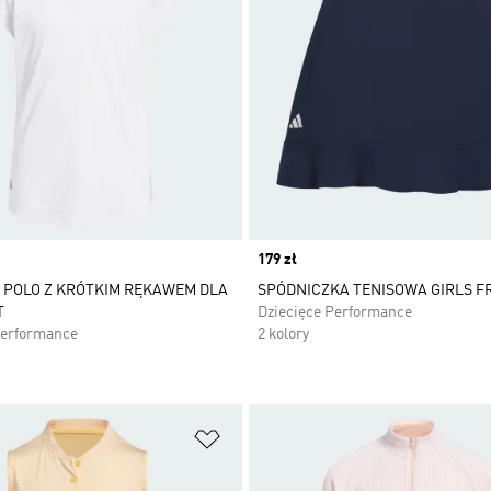
Price
179 zł
 POLO Z KRÓTKIM RĘKAWEM DLA
SPÓDNICZKA TENISOWA GIRLS F
T
Dziecięce Performance
Performance
2 kolory
 życzeń
Dodaj do listy życzeń