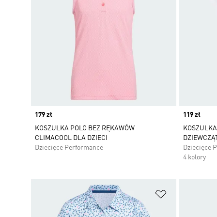
Price
179 zł
Price
119 zł
KOSZULKA POLO BEZ RĘKAWÓW
KOSZULKA
CLIMACOOL DLA DZIECI
DZIEWCZĄ
Dziecięce Performance
Dziecięce 
4 kolory
Dodaj do listy