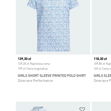
Current price
139,30 zł
Current pr
118,30 zł
129,35 zł Najniższa cena
109,85 zł Naj
199 zł Cena oryginalna
169 zł Cena 
GIRLS SHORT SLEEVE PRINTED POLO SHIRT
GIRLS SLE
Dziecięce Performance
Dziecięce 
Dodaj do listy