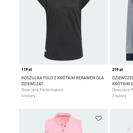
Price
119 zł
Price
219 zł
KOSZULKA POLO Z KRÓTKIM RĘKAWEM DLA
DZIEWCZĘ
DZIEWCZĄT
KRÓTKIM 
Dziecięce Performance
Dziecięce 
4 kolory
2 kolory
Dodaj do listy