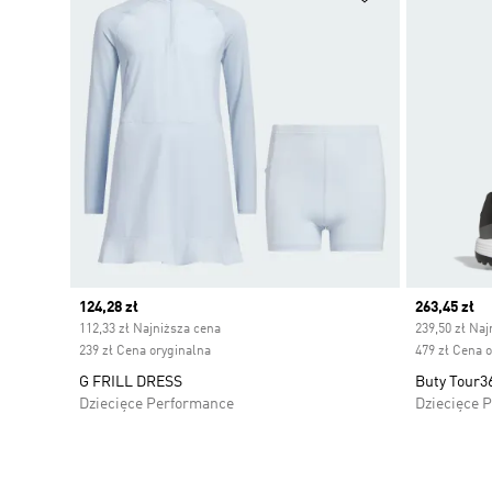
Current price
124,28 zł
Current pr
263,45 zł
112,33 zł Najniższa cena
239,50 zł Naj
239 zł Cena oryginalna
479 zł Cena 
G FRILL DRESS
Buty Tour36
Dziecięce Performance
Dziecięce 