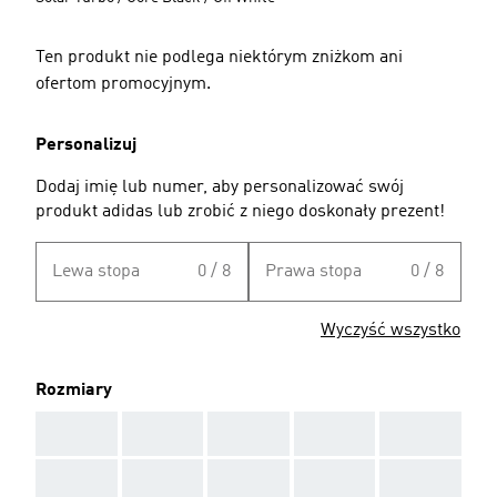
Ten produkt nie podlega niektórym zniżkom ani
ofertom promocyjnym.
Personalizuj
Dodaj imię lub numer, aby personalizować swój
produkt adidas lub zrobić z niego doskonały prezent!
Lewa stopa
0 / 8
Prawa stopa
0 / 8
Wyczyść wszystko
Rozmiary
AAA
AAA
AAA
AAA
AAA
AAA
AAA
AAA
AAA
AAA