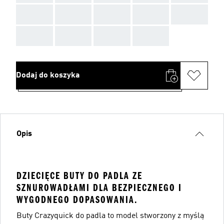
AAA
AAA
AAA
AAA
AAA
AAA
AAA
AAA
AAA
Dodaj do koszyka
Opis
DZIECIĘCE BUTY DO PADLA ZE
SZNUROWADŁAMI DLA BEZPIECZNEGO I
WYGODNEGO DOPASOWANIA.
Buty Crazyquick do padla to model stworzony z myślą