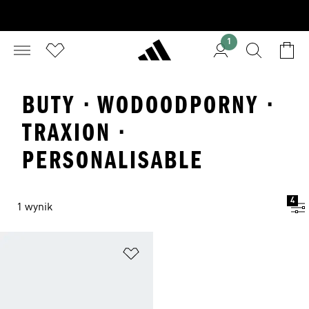
1
BUTY · WODOODPORNY ·
TRAXION ·
PERSONALISABLE
4
1 wynik
Dodaj do listy życzeń