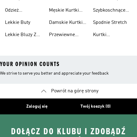
Sneakersy
Spakowania
Odzież
Męskie Kurtki
Szybkoschnące
Przewiewne
Kurtki
Przeciwdeszczowa
Wodoodporne
Koszulki
Lekkie Buty
Damskie Kurtki
Spodnie Stretch
Wodoodporne
Lekkie Bluzy Z
Przewiewne
Kurtki
Kapturem
Skarpetki
Nieprzemakalny
YOUR OPINION COUNTS
We strive to serve you better and appreciate your feedback
Powrót na górę strony
Zaloguj się
Twój koszyk (0)
DOŁĄCZ DO KLUBU I ZDOBĄDŹ