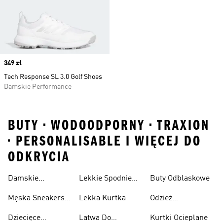
Price
349 zł
Tech Response SL 3.0 Golf Shoes
Damskie Performance
BUTY • WODOODPORNY • TRAXION
• PERSONALISABLE I WIĘCEJ DO
ODKRYCIA
Damskie
Lekkie Spodnie
Buty Odblaskowe
Sneakersy
Sportowe
Męska Sneakersy
Lekka Kurtka
Odzież
Przewiewne
Przewiewne
Odblaskowa
Dziecięce
Latwa Do
Kurtki Ocieplane