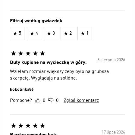
Filtruj według gwiazdek
5
4
3
2
1
6 sierpnia 2026
Buty kupione na wycieczkę w góry.
Wzięłam rozmiar większy żeby było na grubsza
skarpetę. Wyglądają na solidne.
kokolinka86
Pomocne?
0
0
Zgłoś komentarz
17 lipca 2026
Bardzo wygodne buty