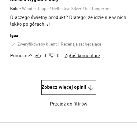
Kolor:
Wonder Taupe / Reflective Silver / Ice Tangerine
Dlaczego świetny produkt? Dlatego, że idzie się w nich
lekko po górach. :)
Igaa
Zweryfikowany klient
Recenzja zachęcająca
Pomocne?
0
0
Zgłoś komentarz
Zobacz więcej opinii
Przejdź do filtrów