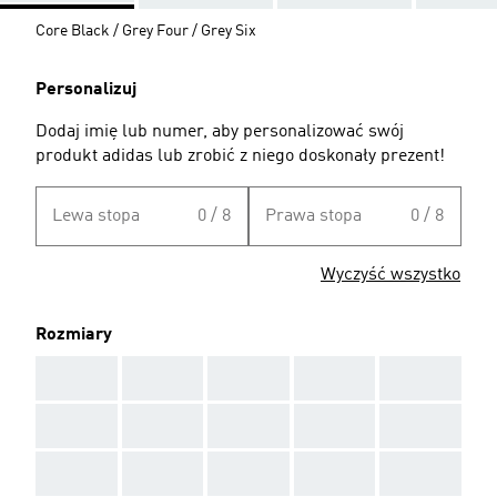
Core Black / Grey Four / Grey Six
Personalizuj
Dodaj imię lub numer, aby personalizować swój
produkt adidas lub zrobić z niego doskonały prezent!
Lewa stopa
0 / 8
Prawa stopa
0 / 8
Wyczyść wszystko
Rozmiary
AAA
AAA
AAA
AAA
AAA
AAA
AAA
AAA
AAA
AAA
AAA
AAA
AAA
AAA
AAA