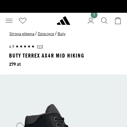
1
/
/
Strona główna
Dziecięce
Buty
4.9
(11)
BUTY TERREX AX4R MID HIKING
Cena
279 zł