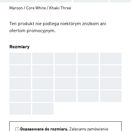
Maroon / Core White / Khaki Three
Ten produkt nie podlega niektórym zniżkom ani
ofertom promocyjnym.
Rozmiary
AAA
AAA
AAA
AAA
AAA
AAA
AAA
AAA
AAA
AAA
AAA
AAA
AAA
AAA
AAA
AAA
AAA
AAA
AAA
AAA
AAA
AAA
Dopasowane do rozmiaru.
Zalecamy zamówienie