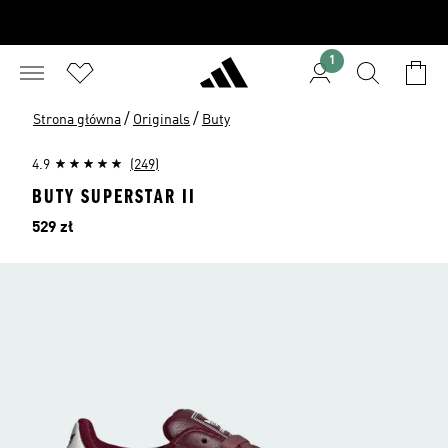
1
/
/
Strona główna
Originals
Buty
4.9
(249)
BUTY SUPERSTAR II
Cena
529 zł