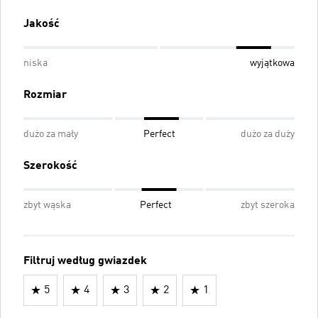
Jakość
niska
wyjątkowa
Rozmiar
dużo za mały
Perfect
dużo za duży
Szerokość
zbyt wąska
Perfect
zbyt szeroka
Filtruj według gwiazdek
5
4
3
2
1