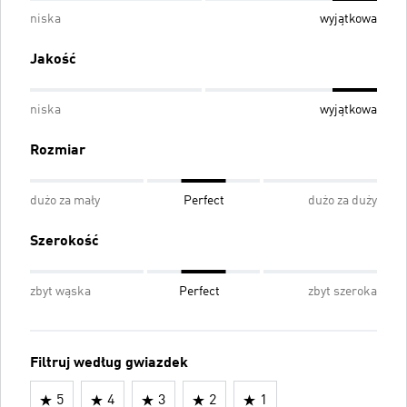
niska
wyjątkowa
Jakość
niska
wyjątkowa
Rozmiar
dużo za mały
Perfect
dużo za duży
Szerokość
zbyt wąska
Perfect
zbyt szeroka
Filtruj według gwiazdek
5
4
3
2
1