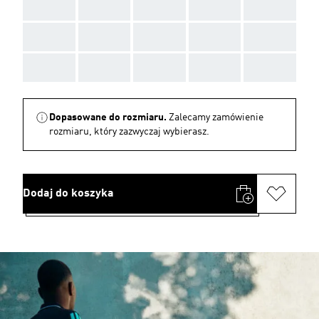
AAA
AAA
AAA
AAA
AAA
AAA
AAA
AAA
AAA
AAA
AAA
AAA
AAA
AAA
AAA
Dopasowane do rozmiaru.
Zalecamy zamówienie
rozmiaru, który zazwyczaj wybierasz.
Dodaj do koszyka