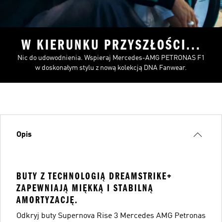
W KIERUNKU PRZYSZŁOŚCI...
Nic do udowodnienia. Wspieraj Mercedes-AMG PETRONAS F1
w doskonałym stylu z nową kolekcją DNA Fanwear.
Opis
BUTY Z TECHNOLOGIĄ DREAMSTRIKE+
ZAPEWNIAJĄ MIĘKKĄ I STABILNĄ
AMORTYZACJĘ.
Odkryj buty Supernova Rise 3 Mercedes AMG Petronas