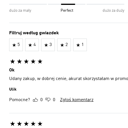
dużo za mały
Perfect
dużo za duży
Filtruj według gwiazdek
5
4
3
2
1
Ok
Udany zakup, w dobrej cenie, akurat skorzystałam w promo
Ulik
Pomocne?
0
0
Zgłoś komentarz