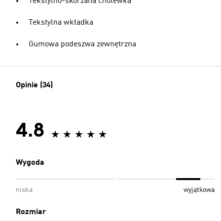
Tekstylno-skórzana cholewka
Tekstylna wkładka
Gumowa podeszwa zewnętrzna
Opinie (34)
4.8
Wygoda
niska
wyjątkowa
Rozmiar