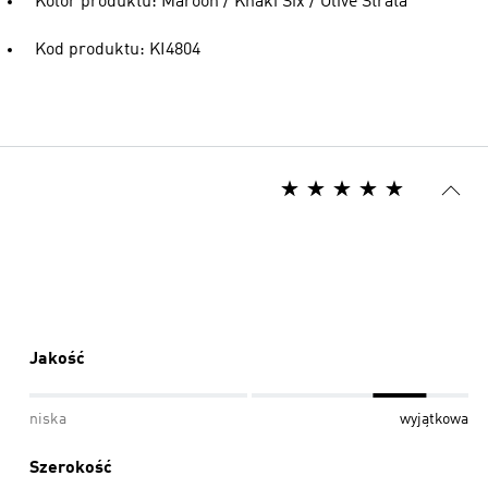
Kolor produktu: Maroon / Khaki Six / Olive Strata
Kod produktu: KI4804
Jakość
niska
wyjątkowa
Szerokość