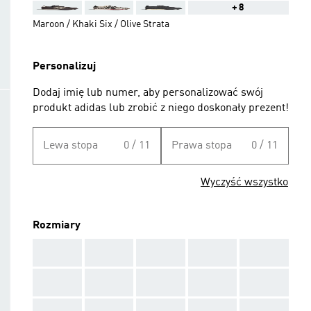
+8
Maroon / Khaki Six / Olive Strata
Personalizuj
Dodaj imię lub numer, aby personalizować swój
produkt adidas lub zrobić z niego doskonały prezent!
Lewa stopa
0 / 11
Prawa stopa
0 / 11
Wyczyść wszystko
Rozmiary
AAA
AAA
AAA
AAA
AAA
AAA
AAA
AAA
AAA
AAA