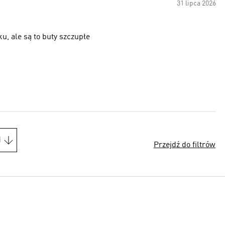
31 lipca 2026
u, ale są to buty szczupłe
i
Przejdź do filtrów