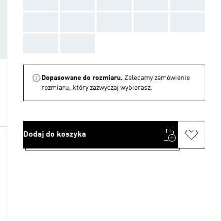
AAA
AAA
AAA
AAA
AAA
AAA
AAA
AAA
AAA
AAA
AAA
AAA
Dopasowane do rozmiaru.
Zalecamy zamówienie
rozmiaru, który zazwyczaj wybierasz.
Dodaj do koszyka