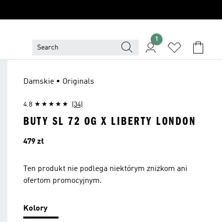
1
Damskie • Originals
4.8
(34)
BUTY SL 72 OG X LIBERTY LONDON
Cena
479 zł
Ten produkt nie podlega niektórym zniżkom ani
ofertom promocyjnym.
Kolory