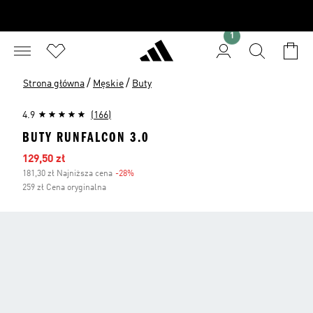
1
/
/
Strona główna
Męskie
Buty
4.9
(166)
BUTY RUNFALCON 3.0
Ceny na wyprzedaży
129,50 zł
181,30 zł Najniższa cena
-28%
Zniżka
259 zł Cena oryginalna