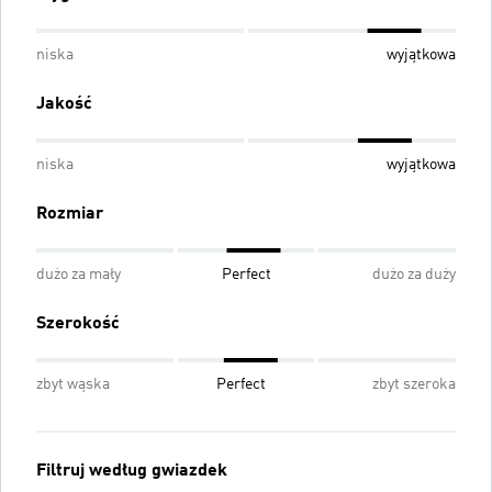
niska
wyjątkowa
Jakość
niska
wyjątkowa
Rozmiar
dużo za mały
Perfect
dużo za duży
Szerokość
zbyt wąska
Perfect
zbyt szeroka
Filtruj według gwiazdek