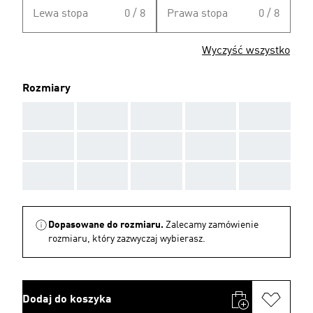
Lewa stopa
0 / 8
Prawa stopa
0 / 8
Wyczyść wszystko
Rozmiary
AAA
AAA
AAA
AAA
AAA
AAA
AAA
AAA
AAA
AAA
AAA
AAA
AAA
AAA
AAA
Dopasowane do rozmiaru.
Zalecamy zamówienie
rozmiaru, który zazwyczaj wybierasz.
Dodaj do koszyka