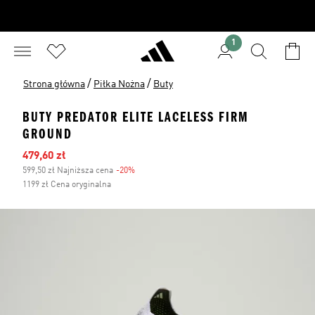
1
/
/
Strona główna
Piłka Nożna
Buty
BUTY PREDATOR ELITE LACELESS FIRM
GROUND
Ceny na wyprzedaży
479,60 zł
599,50 zł Najniższa cena
-20%
Zniżka
1199 zł Cena oryginalna