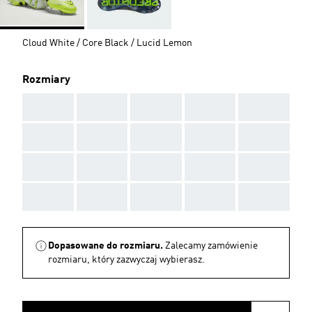
Cloud White / Core Black / Lucid Lemon
Rozmiary
AAA
AAA
AAA
AAA
AAA
AAA
AAA
AAA
AAA
AAA
AAA
AAA
AAA
AAA
AAA
AAA
AAA
AAA
AAA
AAA
Dopasowane do rozmiaru.
Zalecamy zamówienie
rozmiaru, który zazwyczaj wybierasz.