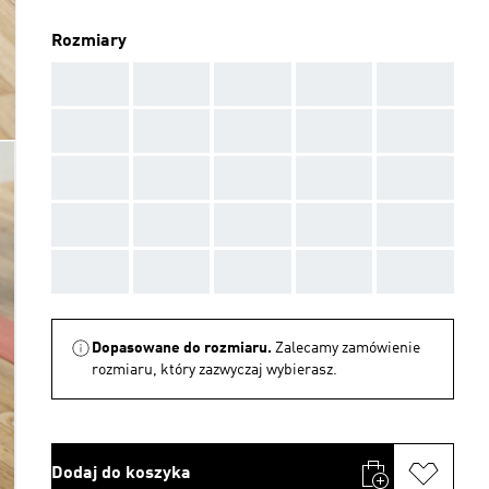
Rozmiary
AAA
AAA
AAA
AAA
AAA
AAA
AAA
AAA
AAA
AAA
AAA
AAA
AAA
AAA
AAA
AAA
AAA
AAA
AAA
AAA
AAA
AAA
AAA
AAA
AAA
Dopasowane do rozmiaru.
Zalecamy zamówienie
rozmiaru, który zazwyczaj wybierasz.
Dodaj do koszyka