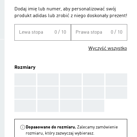
Dodaj imię lub numer, aby personalizować swój
produkt adidas lub zrobić z niego doskonały prezent!
Lewa stopa
0 / 10
Prawa stopa
0 / 10
Wyczyść wszystko
Rozmiary
AAA
AAA
AAA
AAA
AAA
AAA
AAA
AAA
AAA
AAA
AAA
AAA
AAA
AAA
Dopasowane do rozmiaru.
Zalecamy zamówienie
rozmiaru, który zazwyczaj wybierasz.