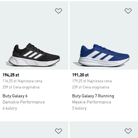
Dodaj do listy życzeń
Do
Current price
194,25 zł
Current price
191,20 zł
116,55 zł Najniższa cena
179,25 zł Najniższa cena
259 zł Cena oryginalna
239 zł Cena oryginalna
Buty Galaxy 6
Buty Galaxy 7 Running
Damskie Performance
Męskie Performance
4 kolory
5 kolory
Dodaj do listy życzeń
Do