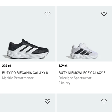
Dodaj do listy życzeń
Do
Price
239 zł
Price
149 zł
BUTY DO BIEGANIA GALAXY 8
BUTY NIEMOWLĘCE GALAXY 8
Męskie Performance
Dziecięce Sportswear
2 kolory
Dodaj do listy życzeń
Do