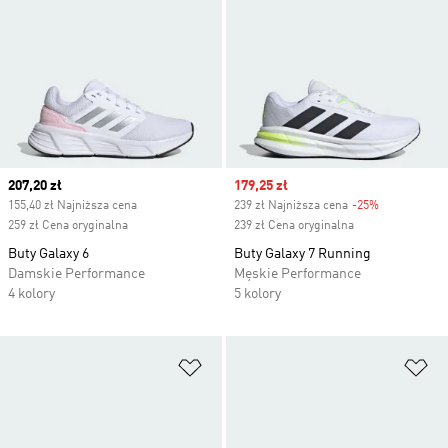
Current price
207,20 zł
Sale price
179,25 zł
155,40 zł Najniższa cena
239 zł Najniższa cena
-25%
Discount
259 zł Cena oryginalna
239 zł Cena oryginalna
Buty Galaxy 6
Buty Galaxy 7 Running
Damskie Performance
Męskie Performance
4 kolory
5 kolory
Dodaj do listy życzeń
Do