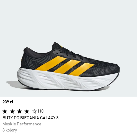
Price
239 zł
(10)
BUTY DO BIEGANIA GALAXY 8
Męskie Performance
8 kolory