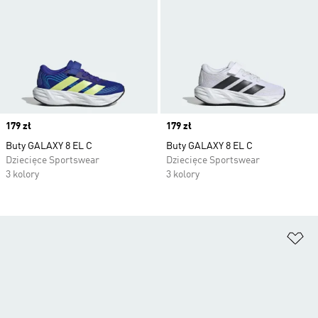
Price
179 zł
Price
179 zł
Buty GALAXY 8 EL C
Buty GALAXY 8 EL C
Dziecięce Sportswear
Dziecięce Sportswear
3 kolory
3 kolory
Do