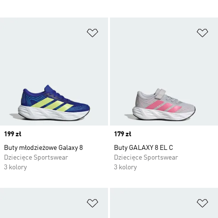
Dodaj do listy życzeń
Do
Price
199 zł
Price
179 zł
Buty młodzieżowe Galaxy 8
Buty GALAXY 8 EL C
Dziecięce Sportswear
Dziecięce Sportswear
3 kolory
3 kolory
Dodaj do listy życzeń
Do