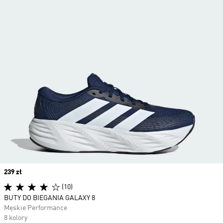
Price
239 zł
(10)
BUTY DO BIEGANIA GALAXY 8
Męskie Performance
8 kolory