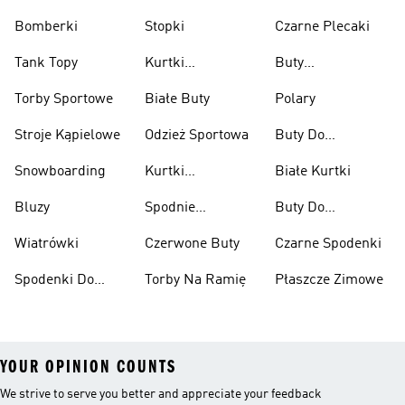
Bomberki
Stopki
Czarne Plecaki
Tank Topy
Kurtki
Buty
Przeciwdeszczowe
Wspinaczkowe
Torby Sportowe
Białe Buty
Polary
Stroje Kąpielowe
Odzież Sportowa
Buty Do
Podnoszenia
Snowboarding
Kurtki
Białe Kurtki
Ciężarów
Narciarskie
Bluzy
Spodnie
Buty Do
Narciarskie
Koszykówki
Wiatrówki
Czerwone Buty
Czarne Spodenki
Spodenki Do
Torby Na Ramię
Płaszcze Zimowe
Kolan
YOUR OPINION COUNTS
We strive to serve you better and appreciate your feedback