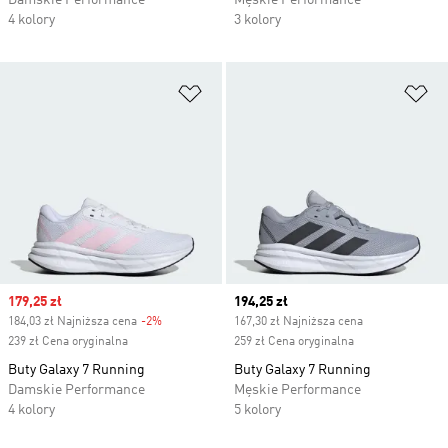
Damskie Performance
Męskie Performance
4 kolory
3 kolory
Dodaj do listy życzeń
Do
Sale price
179,25 zł
Current price
194,25 zł
184,03 zł Najniższa cena
-2%
Discount
167,30 zł Najniższa cena
239 zł Cena oryginalna
259 zł Cena oryginalna
Buty Galaxy 7 Running
Buty Galaxy 7 Running
Damskie Performance
Męskie Performance
4 kolory
5 kolory