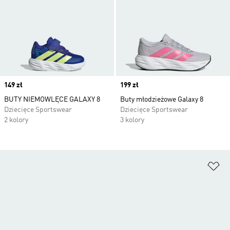
Price
149 zł
Price
199 zł
BUTY NIEMOWLĘCE GALAXY 8
Buty młodzieżowe Galaxy 8
Dziecięce Sportswear
Dziecięce Sportswear
2 kolory
3 kolory
Do