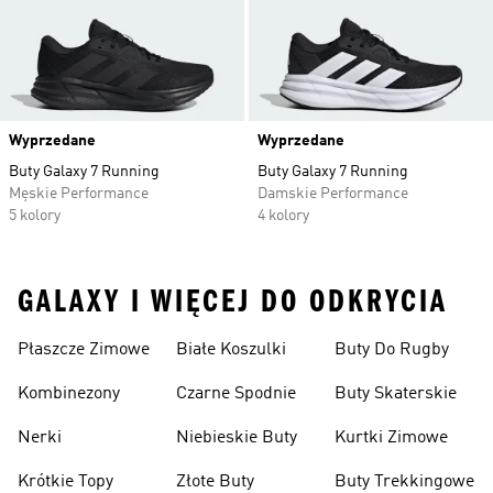
Wyprzedane
Wyprzedane
Buty Galaxy 7 Running
Buty Galaxy 7 Running
Męskie Performance
Damskie Performance
5 kolory
4 kolory
GALAXY I WIĘCEJ DO ODKRYCIA
Płaszcze Zimowe
Białe Koszulki
Buty Do Rugby
Kombinezony
Czarne Spodnie
Buty Skaterskie
Nerki
Niebieskie Buty
Kurtki Zimowe
Krótkie Topy
Złote Buty
Buty Trekkingowe