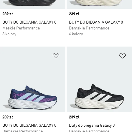
Price
239 zł
Price
239 zł
BUTY DO BIEGANIA GALAXY 8
BUTY DO BIEGANIA GALAXY 8
Męskie Performance
Damskie Performance
8 kolory
6 kolory
Dodaj do listy życzeń
Do
Price
239 zł
Price
239 zł
BUTY DO BIEGANIA GALAXY 8
Buty do biegania Galaxy 8
Damskie Performance
Damskie Performance