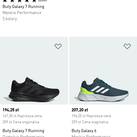
(280)
Buty Galaxy 7 Running
Męskie Performance
5 kolory
Dodaj do listy życzeń
Do
Current price
194,25 zł
Current price
207,20 zł
167,30 zł Najniższa cena
194,25 zł Najniższa cena
259 zł Cena oryginalna
259 zł Cena oryginalna
Buty Galaxy 7 Running
Buty Galaxy 6