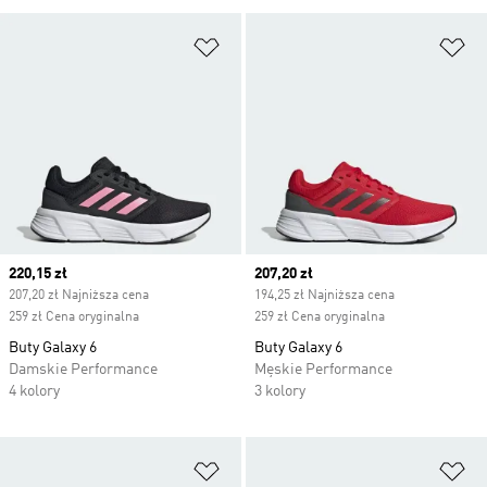
Dodaj do listy życzeń
Do
Current price
220,15 zł
Current price
207,20 zł
207,20 zł Najniższa cena
194,25 zł Najniższa cena
259 zł Cena oryginalna
259 zł Cena oryginalna
Buty Galaxy 6
Buty Galaxy 6
Damskie Performance
Męskie Performance
4 kolory
3 kolory
Dodaj do listy życzeń
Do