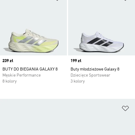
Price
239 zł
Price
199 zł
BUTY DO BIEGANIA GALAXY 8
Buty młodzieżowe Galaxy 8
Męskie Performance
Dziecięce Sportswear
8 kolory
3 kolory
Do