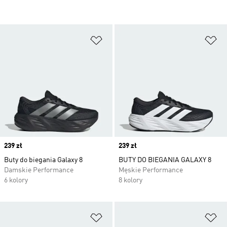
Dodaj do listy życzeń
Do
Price
239 zł
Price
239 zł
Buty do biegania Galaxy 8
BUTY DO BIEGANIA GALAXY 8
Damskie Performance
Męskie Performance
6 kolory
8 kolory
Dodaj do listy życzeń
Do