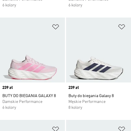
6 kolory
6 kolory
Dodaj do listy życzeń
Do
Price
239 zł
Price
239 zł
BUTY DO BIEGANIA GALAXY 8
Buty do biegania Galaxy 8
Damskie Performance
Męskie Performance
6 kolory
8 kolory
Dodaj do listy życzeń
Do