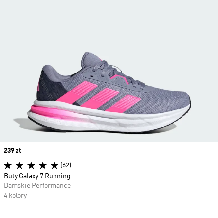
Price
239 zł
(62)
Buty Galaxy 7 Running
Damskie Performance
4 kolory