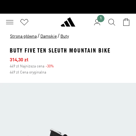
1
/
/
Strona główna
Damskie
Buty
BUTY FIVE TEN SLEUTH MOUNTAIN BIKE
Ceny na wyprzedaży
314,30 zł
449 zł Najniższa cena
-30%
Zniżka
449 zł Cena oryginalna