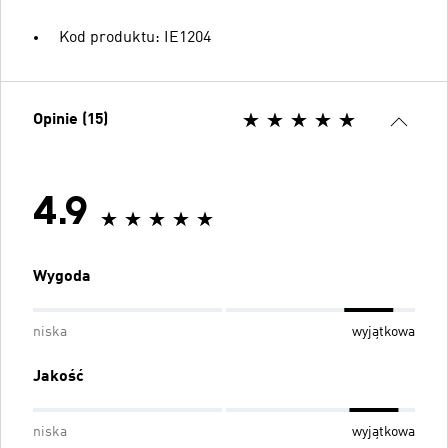
Kod produktu: IE1204
Opinie (15)
4.9
Wygoda
niska
wyjątkowa
Jakość
niska
wyjątkowa