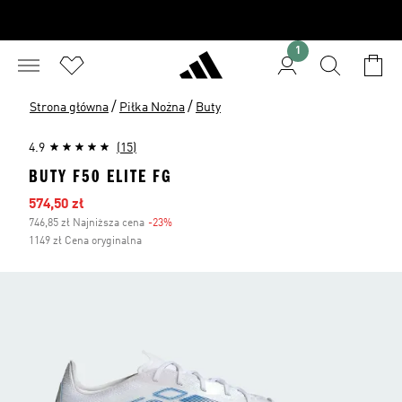
1
/
/
Strona główna
Piłka Nożna
Buty
4.9
(15)
BUTY F50 ELITE FG
Ceny na wyprzedaży
574,50 zł
746,85 zł Najniższa cena
-23%
Zniżka
1149 zł Cena oryginalna