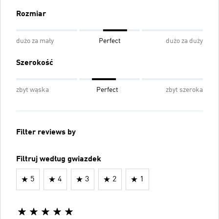
Rozmiar
dużo za mały
Perfect
dużo za duży
Szerokość
zbyt wąska
Perfect
zbyt szeroka
Filter reviews by
Filtruj według gwiazdek
5
4
3
2
1