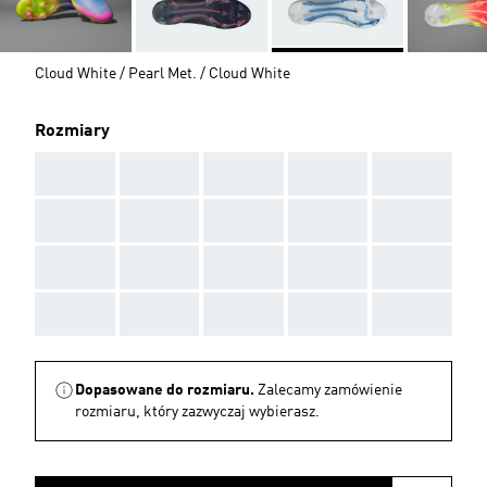
Cloud White / Pearl Met. / Cloud White
Rozmiary
AAA
AAA
AAA
AAA
AAA
AAA
AAA
AAA
AAA
AAA
AAA
AAA
AAA
AAA
AAA
AAA
AAA
AAA
AAA
AAA
Dopasowane do rozmiaru.
Zalecamy zamówienie
rozmiaru, który zazwyczaj wybierasz.