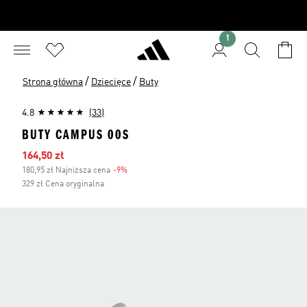
1
/
/
Strona główna
Dziecięce
Buty
4.8
(33)
BUTY CAMPUS 00S
Ceny na wyprzedaży
164,50 zł
180,95 zł Najniższa cena
-9%
Zniżka
329 zł Cena oryginalna