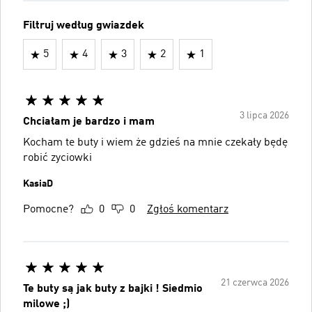
Filtruj według gwiazdek
5
4
3
2
1
3 lipca 2026
Chciałam je bardzo i mam
Kocham te buty i wiem że gdzieś na mnie czekały będę
robić zyciowki
KasiaD
Pomocne?
0
0
Zgłoś komentarz
21 czerwca 2026
Te buty są jak buty z bajki ! Siedmio
milowe ;)