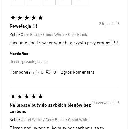
2 lipca 2026
Rewelacja !!!
Kolor:
Core Black / Cloud White / Core Black
Bieganie chod spacer w nich to czysta przyjemność !!!
MartinRex
Recenzja zachęcająca
Pomocne?
0
0
Zgłoś komentarz
29 czerwca 2026
Najlepsze buty do szybkich biegów bez
carbonu
Kolor:
Cloud White / Core Black / Cloud White
Biorąc pod uwagę tylko buty bez carbonu, są to