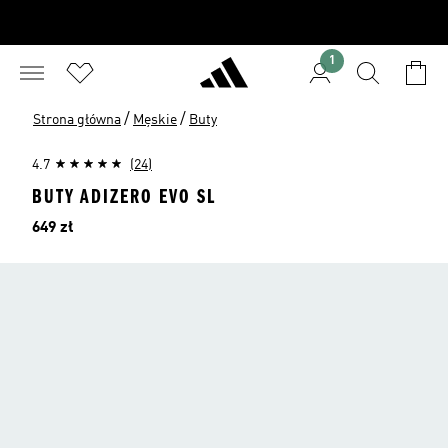
1
/
/
Strona główna
Męskie
Buty
4.7
(24)
BUTY ADIZERO EVO SL
Cena
649 zł