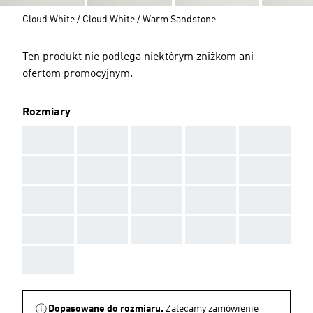
Cloud White / Cloud White / Warm Sandstone
Ten produkt nie podlega niektórym zniżkom ani
ofertom promocyjnym.
Rozmiary
AAA
AAA
AAA
AAA
AAA
AAA
AAA
AAA
AAA
AAA
AAA
AAA
AAA
AAA
AAA
AAA
AAA
AAA
AAA
AAA
AAA
Dopasowane do rozmiaru.
Zalecamy zamówienie