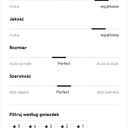
niska
wyjątkowa
Jakość
niska
wyjątkowa
Rozmiar
dużo za mały
Perfect
dużo za duży
Szerokość
zbyt wąska
Perfect
zbyt szeroka
Filtruj według gwiazdek
5
4
3
2
1