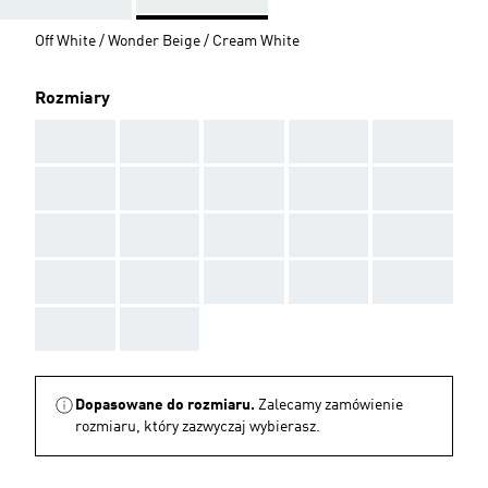
Off White / Wonder Beige / Cream White
Rozmiary
AAA
AAA
AAA
AAA
AAA
AAA
AAA
AAA
AAA
AAA
AAA
AAA
AAA
AAA
AAA
AAA
AAA
AAA
AAA
AAA
AAA
AAA
Dopasowane do rozmiaru.
Zalecamy zamówienie
rozmiaru, który zazwyczaj wybierasz.